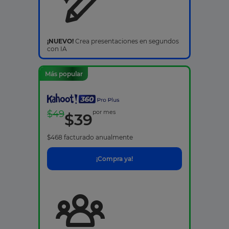
¡NUEVO!
Crea presentaciones en segundos
con IA
Más popular
$
49
por mes
$
39
$
468
facturado anualmente
¡Compra ya!