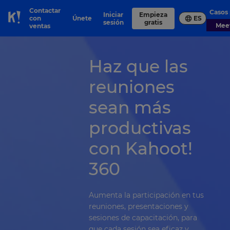
Contactar
Casos
Iniciar
Empieza
con
Únete
ES
Skip to Page content
sesión
gratis
Me
ventas
Haz que las
reuniones
sean más
productivas
con Kahoot!
360
Aumenta la participación en tus
reuniones, presentaciones y
sesiones de capacitación, para
que cada sesión sea eficaz y