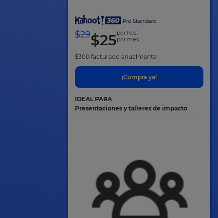
$
29
per host
$
25
por mes
$
300
facturado anualmente
¡Compra ya!
IDEAL PARA
Presentaciones y talleres de impacto