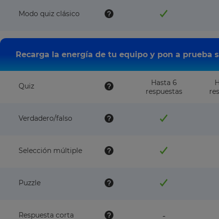
Modo quiz clásico
Recarga la energía de tu equipo y pon a prueba 
Hasta 6
H
Quiz
respuestas
re
Verdadero/falso
Selección múltiple
Puzzle
feature
Respuesta corta
-