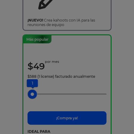
¡NUEVO!
Crea kahoots con IA para las
reuniones de equipo
Más popular
por mes
$
49
$
588
(1 license)
facturado anualmente
1
¡Compra ya!
IDEAL PARA