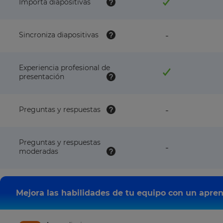
Importa diapositivas
feature
Sincroniza diapositivas
-
NOT
available
with
Experiencia profesional de
this
presentación
plan
feature
Preguntas y respuestas
-
NOT
available
with
Preguntas y respuestas
this
feature
-
moderadas
plan
NOT
available
with
this
plan
Mejora las habilidades de tu equipo con un apren