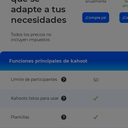
anualmente
f
an
adapte a tus
necesidades
¡Compra ya!
¡C
Todos los precios no
incluyen impuestos
Funciones principales de kahoot
Límite de participantes
50
Kahoots listos para usar
Plantillas