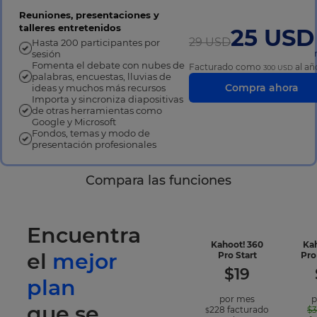
Reuniones, presentaciones y
talleres entretenidos
25 USD
29 USD
Hasta 200 participantes por
sesión
Fomenta el debate con nubes de
Facturado como
al añ
300 USD
palabras, encuestas, lluvias de
Compra ahora
ideas y muchos más recursos
Importa y sincroniza diapositivas
de otras herramientas como
Google y Microsoft
Fondos, temas y modo de
presentación profesionales
Compara las funciones
Encuentra
Kahoot! 360
Ka
el
mejor
-
Pro Start
Pro
included
$
19
features
plan
por mes
p
que se
228
facturado
$
$