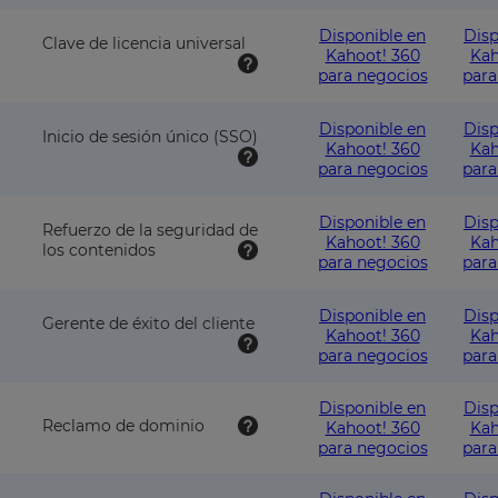
Disponible en
Disp
Clave de licencia universal
Kahoot! 360
Kah
para negocios
para
Disponible en
Disp
Inicio de sesión único (SSO)
Kahoot! 360
Kah
para negocios
para
Disponible en
Disp
Refuerzo de la seguridad de
Kahoot! 360
Kah
los contenidos
para negocios
para
Disponible en
Disp
Gerente de éxito del cliente
Kahoot! 360
Kah
para negocios
para
Disponible en
Disp
Reclamo de dominio
Kahoot! 360
Kah
para negocios
para