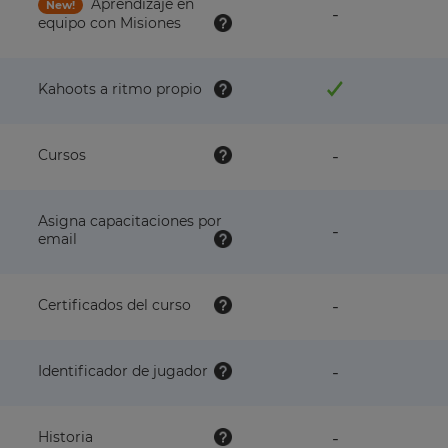
Aprendizaje en
New!
feature
-
equipo con Misiones
NOT
available
with
this
Kahoots a ritmo propio
plan
feature
Cursos
-
NOT
available
with
Asigna capacitaciones por
this
feature
-
email
plan
NOT
available
with
this
feature
Certificados del curso
-
plan
NOT
available
with
feature
Identificador de jugador
-
this
NOT
plan
available
with
feature
Historia
-
this