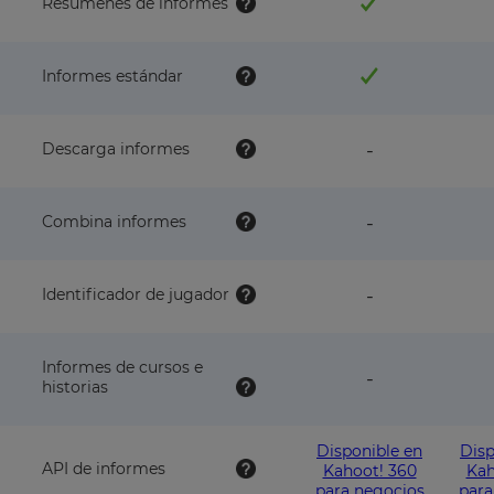
Resúmenes de informes
Informes estándar
feature
Descarga informes
-
NOT
available
with
feature
Combina informes
-
this
NOT
plan
available
with
feature
Identificador de jugador
-
this
NOT
plan
available
with
Informes de cursos e
this
feature
-
historias
plan
NOT
available
with
Disponible en
Disp
this
API de informes
Kahoot! 360
Kah
plan
para negocios
para