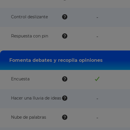
NOT
available
with
feature
Control deslizante
-
this
NOT
plan
available
with
feature
Respuesta con pin
-
this
NOT
plan
available
with
this
Fomenta debates y recopila opiniones
plan
Encuesta
feature
Hacer una lluvia de ideas
-
NOT
available
with
feature
Nube de palabras
-
this
NOT
plan
available