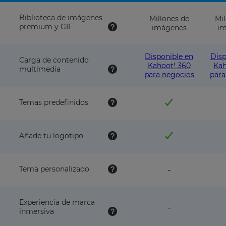
Biblioteca de imágenes
Millones de
Mil
premium y GIF
imágenes
im
Disponible en
Disp
Carga de contenido
Kahoot! 360
Kah
multimedia
para negocios
para
Temas predefinidos
Añade tu logotipo
feature
Tema personalizado
-
NOT
available
with
Experiencia de marca
this
feature
-
inmersiva
plan
NOT
available