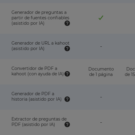
with
this
plan
Generador de preguntas a
partir de fuentes confiables
(asistido por IA)
Generador de URL a kahoot
feature
-
(asistido por IA)
NOT
available
with
this
Convertidor de PDF a
Documento
Doc
plan
kahoot (con ayuda de IA)
de 1 página
de 1
Generador de PDF a
feature
-
historia (asistido por IA)
NOT
available
with
this
Extractor de preguntas de
feature
-
plan
PDF (asistido por IA)
NOT
available