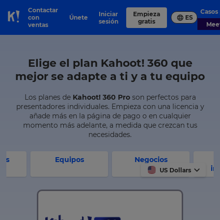
Contactar
Casos
Iniciar
Empieza
con
Únete
ES
Skip to Page content
sesión
gratis
Me
ventas
Elige el plan Kahoot! 360 que
mejor se adapte a ti y a tu equipo
Los planes de
Kahoot! 360 Pro
son perfectos para
presentadores individuales. Empieza con una licencia y
añade más en la página de pago o en cualquier
momento más adelante, a medida que crezcan tus
necesidades.
res
Equipos
Negocios
in
US Dollars