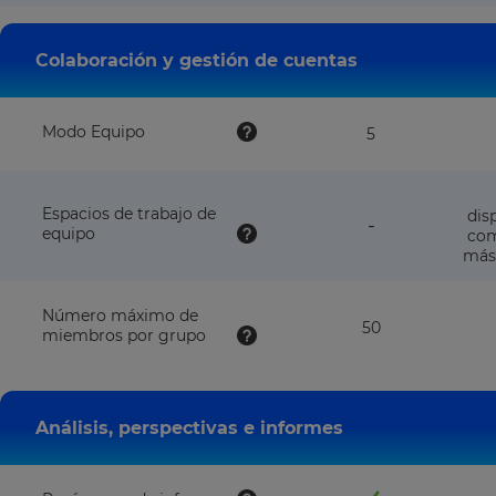
with
this
plan
Colaboración y gestión de cuentas
Modo Equipo
5
Espacios de trabajo de
dis
feature
-
equipo
com
NOT
más 
available
with
this
Número máximo de
plan
50
miembros por grupo
Análisis, perspectivas e informes