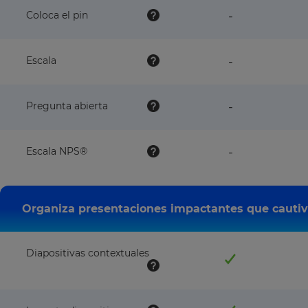
with
feature
Coloca el pin
-
this
NOT
plan
available
with
feature
Escala
-
this
NOT
plan
available
with
feature
Pregunta abierta
-
this
NOT
plan
available
with
feature
Escala NPS®
-
this
NOT
plan
available
with
this
Organiza presentaciones impactantes que cautive
plan
Diapositivas contextuales