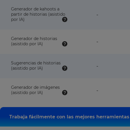
with
this
Generador de kahoots a
plan
feature
partir de historias (asistido
-
NOT
por IA)
available
with
this
Generador de historias
plan
feature
-
(asistido por IA)
NOT
available
with
this
Sugerencias de historias
feature
-
plan
(asistido por IA)
NOT
available
with
this
Generador de imágenes
feature
-
plan
(asistido por IA)
NOT
available
with
this
plan
Trabaja fácilmente con las mejores herramientas 