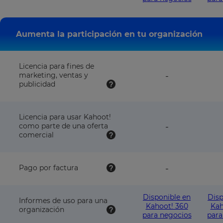
Aumenta la participación en tu organización
Licencia para fines de
feature
marketing, ventas y
-
NOT
publicidad
available
with
this
Licencia para usar Kahoot!
plan
feature
como parte de una oferta
-
NOT
comercial
available
with
this
feature
Pago por factura
-
plan
NOT
available
with
Disponible en
Disp
Informes de uso para una
this
Kahoot! 360
Kah
organización
plan
para negocios
para