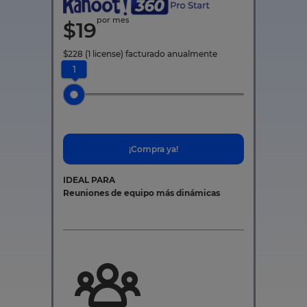
por mes
$
19
$
228
(1 license)
facturado anualmente
1
¡Compra ya!
IDEAL PARA
Reuniones de equipo más dinámicas