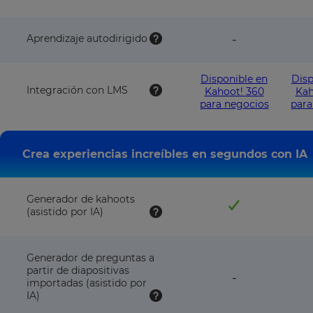
NOT
plan
available
with
feature
Aprendizaje autodirigido
-
this
NOT
plan
available
with
Disponible en
Disp
this
Integración con LMS
Kahoot! 360
Kah
plan
para negocios
para
Crea experiencias increíbles en segundos con IA
Generador de kahoots
(asistido por IA)
Generador de preguntas a
partir de diapositivas
feature
-
importadas (asistido por
NOT
IA)
available