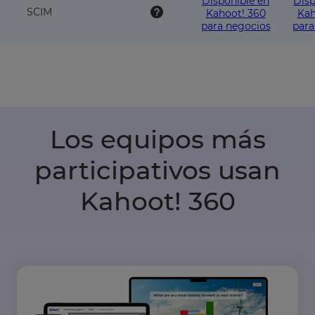
Disponible en
Disp
SCIM
Kahoot! 360
Kah
para negocios
para
Los equipos más
participativos usan
Kahoot! 360