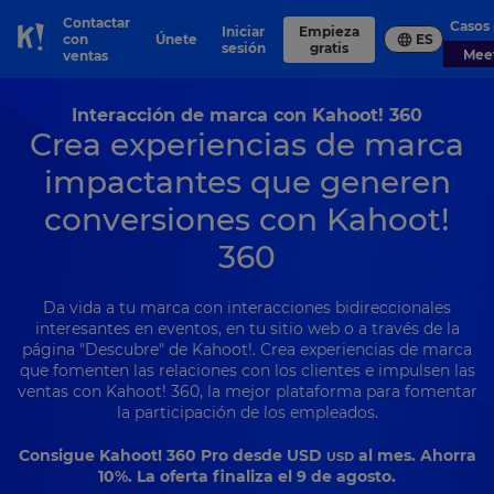
Contactar
Casos
Iniciar
Empieza
con
Únete
ES
Skip to Page content
sesión
gratis
Me
ventas
Interacción de marca con Kahoot! 360
Crea experiencias de marca
impactantes que generen
conversiones con Kahoot!
360
Da vida a tu marca con interacciones bidireccionales
interesantes en eventos, en tu sitio web o a través de la
página "Descubre" de Kahoot!. Crea experiencias de marca
que fomenten las relaciones con los clientes e impulsen las
ventas con Kahoot! 360, la mejor plataforma para fomentar
la participación de los empleados.
Consigue Kahoot! 360 Pro desde
USD
al mes. Ahorra
USD
10%. La oferta finaliza el 9 de agosto.