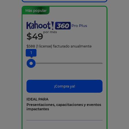
Más popular
por mes
$
49
$
588
(1 license)
facturado anualmente
1
¡Compra ya!
IDEAL PARA
Presentaciones, capacitaciones y eventos
impactantes