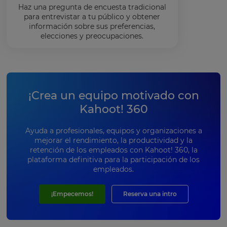
Haz una pregunta de encuesta tradicional
para entrevistar a tu público y obtener
información sobre sus preferencias,
elecciones y preocupaciones.
¡Crea un equipo motivado con
Kahoot! 360
Ayuda a profesionales, equipos y organizaciones a
mejorar el rendimiento, la productividad y la
retención de los empleados con Kahoot! 360, la
plataforma definitiva para la participación de los
empleados.
¡Empecemos!
Reserva una intro