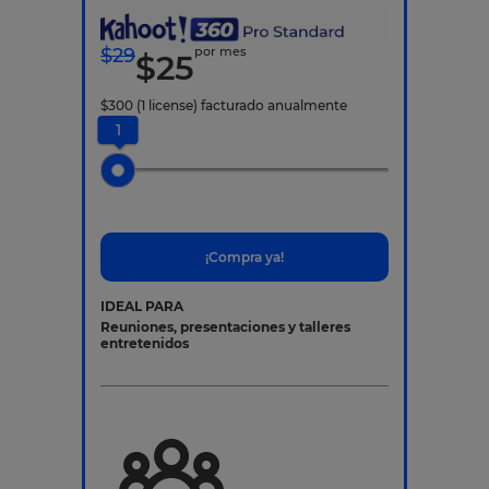
$
29
por mes
$
25
$
300
(1 license)
facturado anualmente
1
¡Compra ya!
IDEAL PARA
Reuniones, presentaciones y talleres
entretenidos