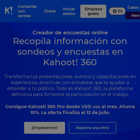
Contactar
Casos
Iniciar
Empieza
con
Únete
ES
Skip to Page content
sesión
gratis
Me
ventas
Creador de encuestas online
Recopila información con
sondeos y encuestas en
Kahoot! 360
Transforma tus presentaciones, eventos y capacitaciones en
experiencias atractivas con encuestas que te ayudan a
entender a tu público. Todo en Kahoot! 360, la plataforma
definitiva para fomentar la participación en el trabajo.
Consigue Kahoot! 360 Pro desde
USD
al mes. Ahorra
USD
10%. La oferta finaliza el 12 de julio.
¡Empecemos!
Reserva una intro