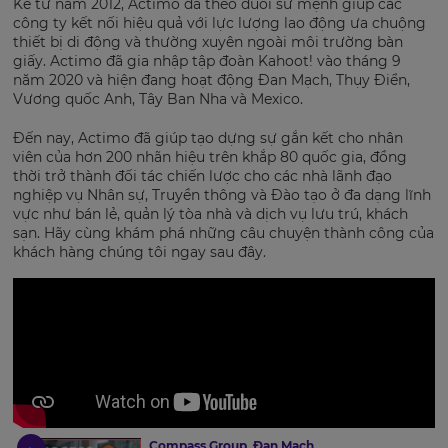
Kể từ năm 2012, Actimo đã theo đuổi sứ mệnh giúp các
công ty kết nối hiệu quả với lực lượng lao động ưa chuộng
thiết bị di động và thường xuyên ngoài môi trường bàn
giấy. Actimo đã gia nhập tập đoàn Kahoot! vào tháng 9
năm 2020 và hiện đang hoạt động Đan Mạch, Thụy Điển,
Vương quốc Anh, Tây Ban Nha và Mexico.
Đến nay, Actimo đã giúp tạo dựng sự gắn kết cho nhân
viên của hơn 200 nhãn hiệu trên khắp 80 quốc gia, đồng
thời trở thành đối tác chiến lược cho các nhà lãnh đạo
nghiệp vụ Nhân sự, Truyền thông và Đào tạo ở đa dạng lĩnh
vực như bán lẻ, quản lý tòa nhà và dịch vụ lưu trú, khách
sạn. Hãy cùng khám phá những câu chuyện thành công của
khách hàng chúng tôi ngay sau đây.
Compass Group, Đan Mạch