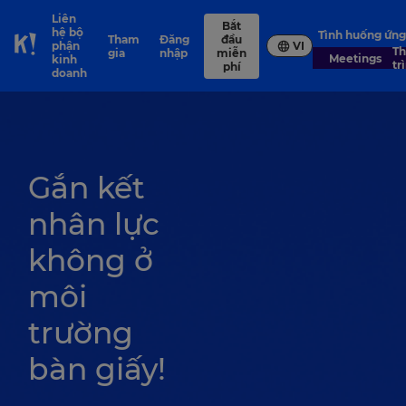
Liên
Bắt
hệ bộ
Tình huống ứn
Tham
Đăng
đầu
phận
VI
Skip to Page content
Thuyết
gia
nhập
miễn
Meetings
kinh
tr
phí
doanh
Gắn kết
nhân lực
không ở
môi
trường
bàn giấy!