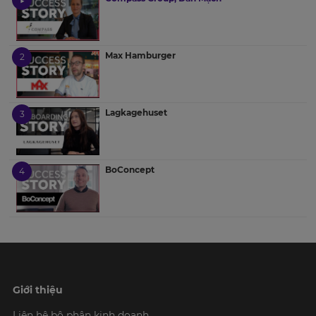
Max Hamburger
Lagkagehuset
BoConcept
Giới thiệu
Liên hệ bộ phận kinh doanh