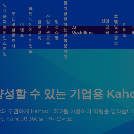
함
워
브
께
크
투
랜
공
숍
신
호
표
드
부
산업
과
업
입
일
텔
및
이
인
하
리
브
무
사
선
금
및
AI
설
벤
게
는
테
레
교
원
소
Upskilling
융
관
문
트
이
면
일
인
육
교
통
광
조
지
학
스
육
업
사
먼
분
토
트
위
밍
기
할 수 있는 기업용 Kahoo
와 무관하게 Kahoot! 360을 이용하여 역량을 강화합니
Kahoot! 360을 만나보세요.