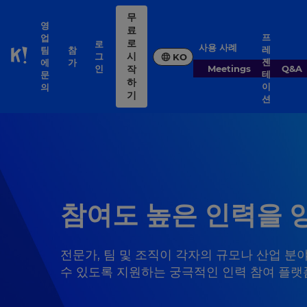
무
영
료
프
업
로
로
사용 사례
레
팀
참
시
그
KO
Skip to Page content
젠
에
가
인
Meetings
Q&A
작
테
문
하
이
의
기
션
참여도 높은 인력을 양성
전문가, 팀 및 조직이 각자의 규모나 산업 분야
수 있도록 지원하는 궁극적인 인력 참여 플랫폼, 