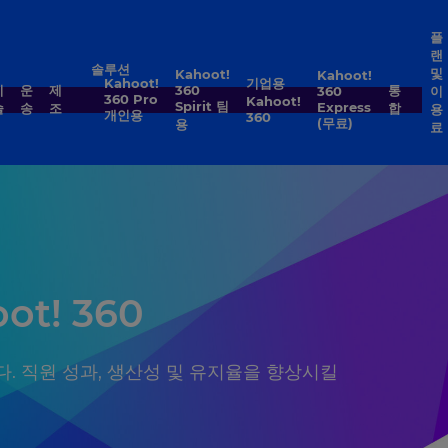
플
랜
솔루션
및
Kahoot!
Kahoot!
Kahoot!
기업용
기
운
제
360
통
360
이
360 Pro
Kahoot!
Spirit 팀
Express
술
송
조
합
용
개인용
360
(무료)
용
료
t! 360
다. 직원 성과, 생산성 및 유지율을 향상시킬