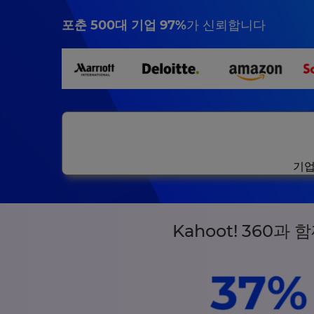
포춘 500대 기업 97%
가 신뢰합니다
기업
Kahoot! 360과