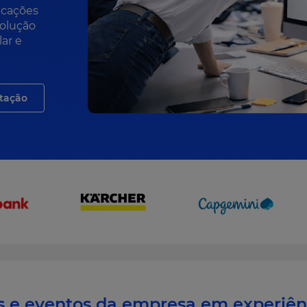
icações
solução
ar e
tação
s e eventos da empresa em experiên