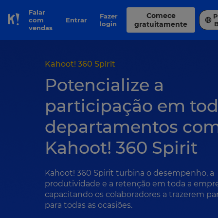
Falar
Comece
Fazer
P
com
Entrar
Skip to Page content
login
gratuitamente
vendas
Kahoot! 360 Spirit
Potencialize a
participação em tod
departamentos co
Kahoot! 360 Spirit
Kahoot! 360 Spirit turbina o desempenho, a
produtividade e a retenção em toda a empre
capacitando os colaboradores a trazerem par
para todas as ocasiões.