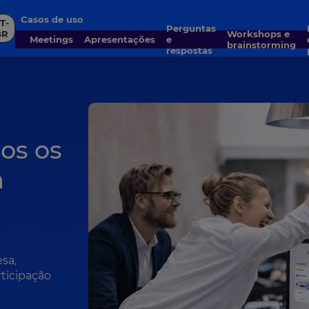
Casos de uso
T-
Perguntas
En
BR
Workshops e
Meetings
Apresentações
e
brainstorming
respostas
os os
m
sa,
ticipação