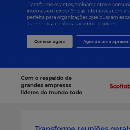
Transforme eventos, treinamentos e comun
internas em experiências interativas com a 
perfeita para organizações que buscam escal
aumentar a colaboração entre equipes.
Comece agora
Agende uma apresen
Com o respaldo de
grandes empresas
líderes do mundo todo
Transforme reuniões gerai