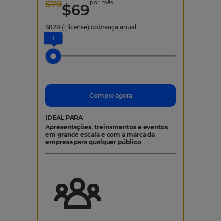
$
79
por mês
$
69
$
828
(1 license)
cobrança anual
1
Compre agora
IDEAL PARA
Apresentações, treinamentos e eventos
em grande escala e com a marca da
empresa para qualquer público