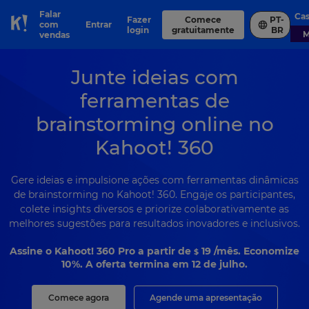
Falar
Ca
Fazer
Comece
PT-
com
Entrar
Skip to Page content
login
gratuitamente
BR
vendas
Junte ideias com
ferramentas de
brainstorming online no
Kahoot! 360
Gere ideias e impulsione ações com ferramentas dinâmicas
de brainstorming no Kahoot! 360. Engaje os participantes,
colete insights diversos e priorize colaborativamente as
melhores sugestões para resultados inovadores e inclusivos.
Assine o Kahoot! 360 Pro a partir de
19
/mês. Economize
$
10%. A oferta termina em 12 de julho.
Comece agora
Agende uma apresentação