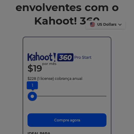
envolventes com o
Kahoot! 360
US Dollars
por mês
$
19
$
228
(1 license)
cobrança anual
1
Compre agora
IDEAL PARA