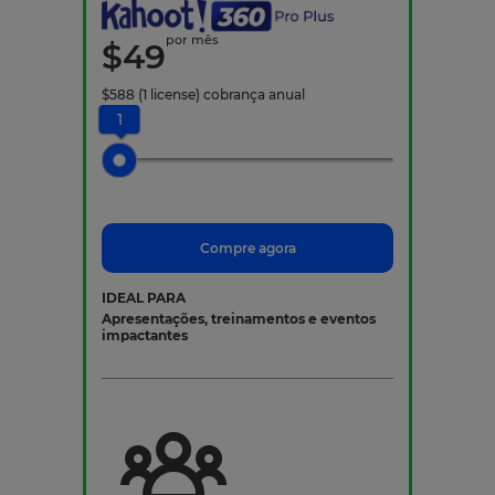
por mês
$
49
$
588
(1 license)
cobrança anual
1
Compre agora
IDEAL PARA
Apresentações, treinamentos e eventos
impactantes