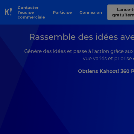
Contacter
Lance-toi
l’équipe
Participe
Connexion
Skip to Page content
gratuite
commerciale
Rassemble des idées ave
Génère des idées et passe à l'action grâce au
vue variés et prioris
Obtiens Kahoot! 360 P