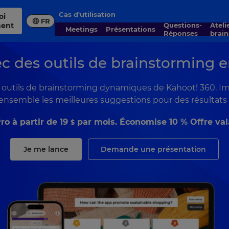
Cas d'utilisation
FR
ment
Questions-
Ateliers et
Meetings
Présentations
Réponses
brai
c des outils de brainstorming e
x outils de brainstorming dynamiques de Kahoot! 360. Impl
e ensemble les meilleures suggestions pour des résultats i
ro à partir de
19
par mois. Économise 10 % Offre valab
$
Je me lance
Demande une présentation