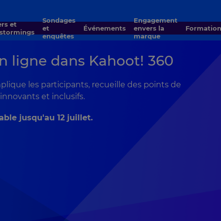
Sondages
Engagement
et
Événements
envers la
Formatio
nstormings
enquêtes
marque
n ligne dans Kahoot! 360
ique les participants, recueille des points de
nnovants et inclusifs.
le jusqu'au 12 juillet.