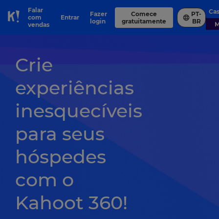
Falar
Ca
Fazer
Comece
PT-
com
Entrar
Skip to Page content
login
gratuitamente
BR
vendas
Crie
experiências
inesquecíveis
para seus
hóspedes
com o
Kahoot 360!