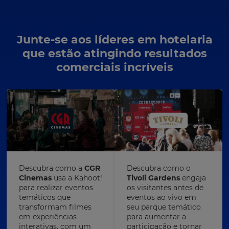
Junte-se aos líderes em hotelaria
que estão atingindo resultados
comerciais incríveis
Descubra como a
CGR
Descubra como o
Cinemas
usa a Kahoot!
Tivoli Gardens
engaja
para realizar eventos
os visitantes antes de
temáticos que
eventos ao vivo em
transformam filmes
seu parque temático
em experiências
para aumentar a
interativas, com um
participação e tornar