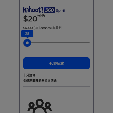
每個月
$
20
$
6000
(25 licenses)
年費制
25
手刀買起來
十分適合
促進跨團隊的學習與溝通