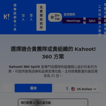
請
工
免
聯
作
費
絡
使用案例
坊
加
登
開
ZH-
銷
Skip to Page content
簡
和
TW
入
入
始
Meetings
Q&A
售
報
腦
試
人
力
用
員
激
盪
選擇適合貴團隊或貴組織的 Kahoot!
360 方案
Kahoot! 360 Spirit
是專門為團隊和組織精心設計的系列方
案，可提供進階訓練和品牌宣傳功能，主持授權數量的最低需
求為 25 份。
團隊
公司企業
US Dollars
現已配備 AI 強化版功能