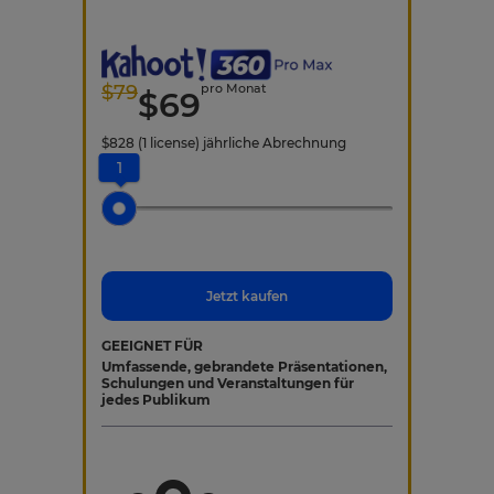
$
79
pro Monat
$
69
$
828
(1 license)
jährliche Abrechnung
1
Jetzt kaufen
GEEIGNET FÜR
Umfassende, gebrandete Präsentationen,
Schulungen und Veranstaltungen für
jedes Publikum