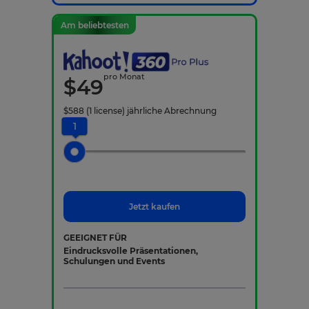
Am beliebtesten
pro Monat
$
49
$
588
(1 license)
jährliche Abrechnung
1
Jetzt kaufen
GEEIGNET FÜR
Eindrucksvolle Präsentationen,
Schulungen und Events