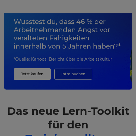
Wusstest du, dass 46 % der
Arbeitnehmenden Angst vor
veralteten Fähigkeiten
innerhalb von 5 Jahren haben?*
*Quelle: Kahoot! Bericht über die Arbeitskultur
Jetzt kaufen
Intro buchen
Das neue Lern-Toolkit
für den