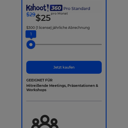
$
29
pro Monat
$
25
$
300
(1 license)
jährliche Abrechnung
1
Jetzt kaufen
GEEIGNET FÜR
Mitreißende Meetings, Präsentationen &
Workshops