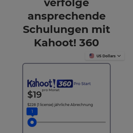
verfolge
ansprechende
Schulungen mit
Kahoot! 360
US Dollars
pro Monat
$
19
$
228
(1 license)
jährliche Abrechnung
1