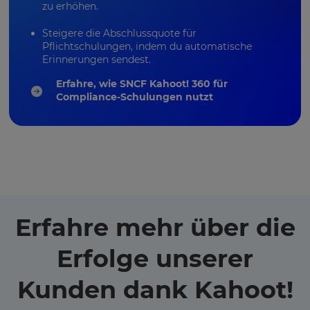
zu erhöhen.
Steigere die Abschlussquote für
Pflichtschulungen, indem du automatische
Erinnerungen sendest.
Erfahre, wie SNCF Kahoot! 360 für
Compliance-Schulungen nutzt
Erfahre mehr über die
Erfolge unserer
Kunden dank Kahoot!