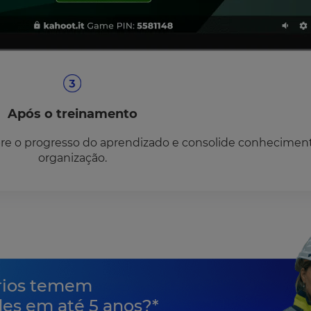
Após o treinamento
bre o progresso do aprendizado e consolide conhecimen
organização.
ários temem
des em até 5 anos?*