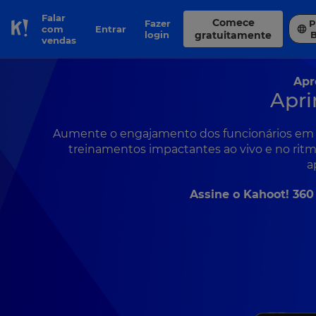
Falar
Comece
Fazer
P
com
Entrar
Skip to Page content
login
gratuitamente
vendas
Apr
Apri
Aumente o engajamento dos funcionários em tr
treinamentos impactantes ao vivo e no ritmo
a
Assine o Kahoot! 360