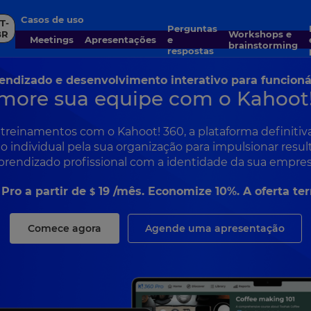
Casos de uso
T-
Perguntas
En
BR
Workshops e
Meetings
Apresentações
e
brainstorming
respostas
endizado e desenvolvimento interativo para funcioná
more sua equipe com o Kahoot
einamentos com o Kahoot! 360, a plataforma definitiva
 individual pela sua organização para impulsionar resul
prendizado profissional com a identidade da sua empres
 Pro a partir de
19
/mês. Economize 10%. A oferta te
$
Comece agora
Agende uma apresentação