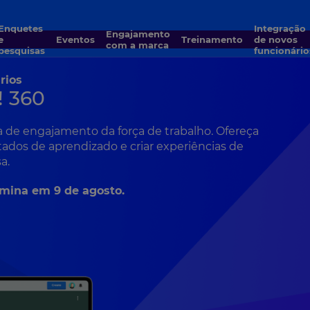
quetes
Integração
Engajamento
e
Eventos
Treinamento
de novos
com a marca
pesquisas
funcionário
rios
! 360
 de engajamento da força de trabalho. Ofereça
tados de aprendizado e criar experiências de
a.
rmina em 9 de agosto.