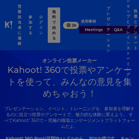
シ
ョ
営
プ
ッ
投
業
無
レ
プ
票
担
参
ロ
料
ゼ
使用事例
と
と
当
加
グ
で
ン
JA
ブ
ア
Skip to Page content
者
す
イ
始
テ
Meetings
Q&A
レ
ン
に
る
ン
め
ー
イ
ケ
連
る
シ
ン
ー
絡
ョ
ス
ト
ン
ト
ー
オンライン投票メーカー
ミ
Kahoot! 360で投票やアンケー
ン
グ
トを使って、みんなの意見を集
めちゃおう！
プレゼンテーション、イベント、トレーニングを、参加者を理解す
るのに役立つ投票やアンケートで、魅力的な体験に変えよう。 す
べてKahoot! 360で – 究極の職場エンゲージメントプラットフォー
ムだよ。
Kahoot! 360 Proが月額
19
ドルから。 10%お得です。 キャン
ドル