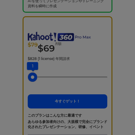
AIを使ってプレゼンテーションやトレーニング
資料を瞬時に作成
$
79
月額
$
69
$
828
(1 license)
年間請求
1
今すぐゲット！
このプランはこんな方に最適です
あらゆる参加者向けの、大規模で完全にブランド
化されたプレゼンテーション、研修、イベント