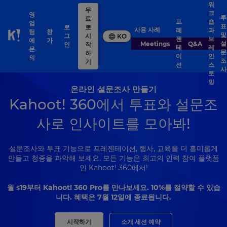
워
무
크
영
투
료
프
숍
업
표
로
로
사용 사례
레
과
팀
참
및
그
시
KO
젠
브
Skip to Page content
에
가
설
Meetings
Q&A
인
작
테
레
문
문
하
이
인
의
조
기
션
스
사
토
밍
온라인 설문조사 만들기
Kahoot! 360에서 투표와 설문조
사로 인사이트를 모아봐!
설문조사와 투표 기능으로 프레젠테이션, 행사, 교육을 더 흥미롭게
만들고 청중을 파악해 보세요. 모든 기능은 최고의 인력 참여 플랫폼
인 Kahoot! 360에서!
월
19
부터 Kahoot! 360 Pro를 만나보세요. 10%를 절약할 수 있습
$
니다. 혜택은 7월 12일에 종료됩니다.
시작하기
소개 세션 예약