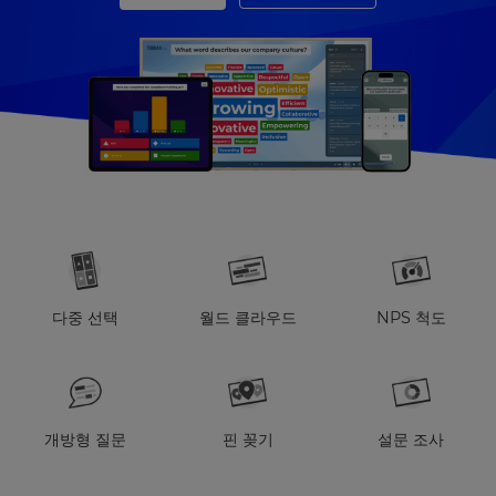
다중 선택
월드 클라우드
NPS 척도
개방형 질문
핀 꽂기
설문 조사