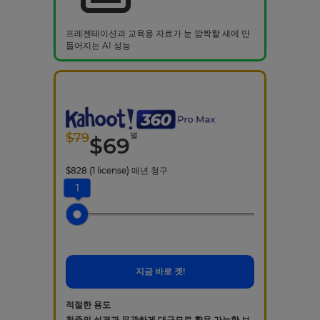
프레젠테이션과 교육용 자료가 눈 깜짝할 새에 만
들어지는 AI 성능
$
79
별
$
69
$
828
(1 license)
매년 청구
1
지금 바로 겟!
적절한 용도
청중의 성격과 무관하게 대규모로 활용 가능한 브