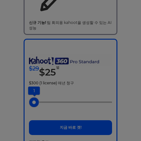
신규 기능!
팀 회의용 kahoot을 생성할 수 있는 AI
성능
$
29
별
$
25
$
300
(1 license)
매년 청구
1
지금 바로 겟!