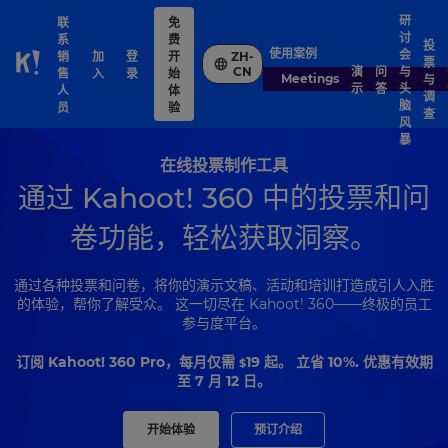
研
联
免
讨
系
费
投
使用案例
会
销
加
登
开
ZH-
票
Skip to Page content
演
问
与
CN
售
入
录
始
Meetings
与
示
答
头
人
体
调
脑
员
验
查
风
暴
在线投票制作工具
通过 Kahoot! 360 中的投票和问
卷功能，轻松获取洞察。
通过各种投票和问卷，将你的演示文稿、活动和培训打造成引人入胜
的体验，帮你了解受众。 这一切尽在 Kahoot! 360——终极的员工
参与度平台。
订阅 Kahoot! 360 Pro，每月仅需
19
起。 立省 10%. 优惠有效期
$
至 7 月 12 日。
开始体验
预订介绍