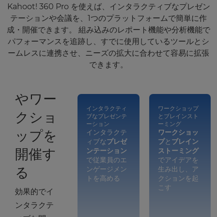
Kahoot! 360 Pro を使えば、インタラクティブなプレゼン
テーションや会議を、1つのプラットフォームで簡単に作
チーム
成・開催できます。 組み込みのレポート機能や分析機能で
が心待
パフォーマンスを追跡し、すでに使用しているツールとシ
ームレスに連携させ、ニーズの拡大に合わせて容易に拡張
ちにす
できます。
る会議
やワー
インタラクティ
ワークショップ
クショ
ブなプレゼンテ
とブレインスト
ーション
ーミング
ップを
インタラクテ
ワークショッ
ィブな
プレゼ
プ
と
ブレイン
開催す
ンテーション
ストーミング
で従業員のエ
でアイデアを
る
ンゲージメン
生み出し、ア
トを高める
クションを起
こす
効果的でイ
ンタラクテ