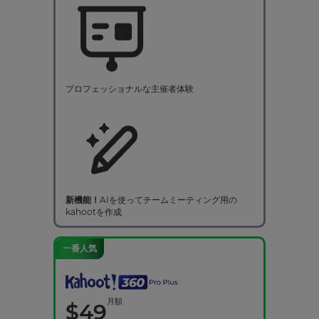
プロフェッショナルな主催者体験
新機能！
AIを使ってチームミーティング用の
kahootを作成
一番人気
月額
$
49