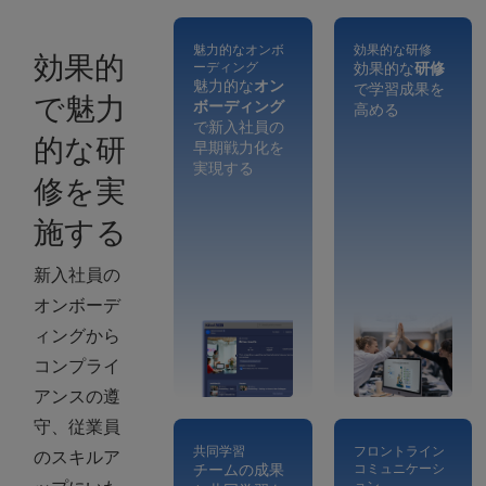
ンドへの没
魅力的なオンボ
効果的な研修
入感を高め
効果的
ーディング
効果的な
研修
ることがで
魅力的な
オン
で学習成果を
で魅力
ボーディング
高める
きます。
で新入社員の
的な研
早期戦力化を
実現する
修を実
施する
新入社員の
オンボーデ
ィングから
コンプライ
アンスの遵
守、従業員
共同学習
フロントライン
のスキルア
チームの成果
コミュニケーシ
ョン