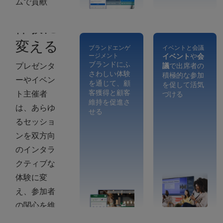
ムで貢献
力的な
し、次のス
体験に
テップを明
変える
確に把握し
ブランドエンゲ
イベントと会議
ージメント
イベント
や
会
て会議を終
ブランドにふ
プレゼンタ
議
で出席者の
えることが
さわしい体験
積極的な参加
ーやイベン
を通じて、顧
を促して活気
できます。
客獲得と顧客
ト主催者
づける
維持を促進さ
は、あらゆ
せる
るセッショ
ンを双方向
のインタラ
クティブな
体験に変
え、参加者
の関心を維
持し、ブラ