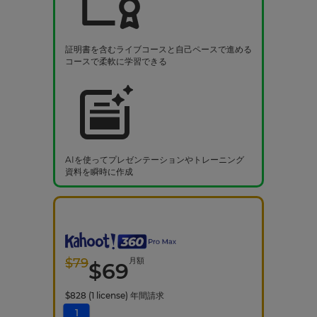
証明書を含むライブコースと自己ペースで進める
コースで柔軟に学習できる
AIを使ってプレゼンテーションやトレーニング
資料を瞬時に作成
$
79
月額
$
69
$
828
(1 license)
年間請求
1