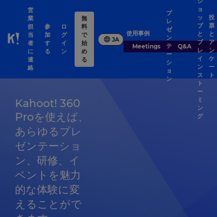
シ
ョ
営
プ
ッ
投
業
無
レ
プ
票
担
参
ロ
料
ゼ
使用事例
と
と
当
加
グ
で
ン
JA
ブ
ア
Skip to Page content
者
す
イ
始
テ
Meetings
Q&A
レ
ン
に
る
ン
め
ー
イ
ケ
連
る
シ
ン
ー
絡
ョ
ス
ト
ン
ト
ー
ミ
Kahoot! 360
ン
Proを使えば、
グ
あらゆるプレ
ゼンテーショ
ン、研修、イ
ベントを魅力
的な体験に変
えることがで