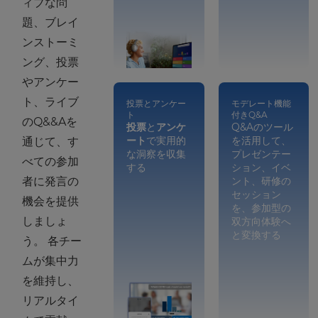
ィブな問
題、ブレイ
ンストーミ
ング、投票
やアンケー
ト、ライブ
投票とアンケー
モデレート機能
ト
付きQ&A
のQ&&Aを
投票
と
アンケ
Q&Aのツール
ート
で実用的
を活用して、
通じて、す
な洞察を収集
プレゼンテー
べての参加
する
ション、イベ
者に発言の
ント、研修の
セッション
機会を提供
を、参加型の
しましょ
双方向体験へ
と変換する
う。 各チー
ムが集中力
イベン
を維持し、
トを魅
リアルタイ