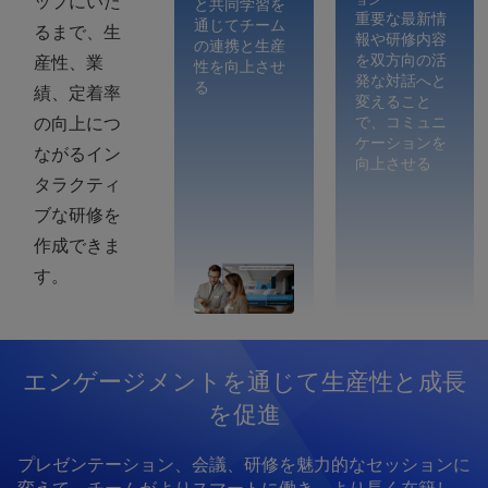
ップにいた
と共同学習を
重要な最新情
通じてチーム
るまで、生
報や研修内容
の連携と生産
を双方向の活
産性、業
性を向上させ
発な対話へと
る
績、定着率
変えること
で、コミュニ
の向上につ
ケーションを
ながるイン
向上させる
タラクティ
ブな研修を
作成できま
す。
エンゲージメントを通じて生産性と成長
を促進
プレゼンテーション、会議、研修を魅力的なセッションに