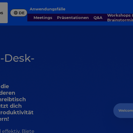
Anwendungsfälle
os
DE
Workshops &
Meetings
Präsentationen
Q&A
Brainstormi
n-Desk-
 die
 deren
hreibtisch
tzt dich
Produktivität
ern!
 effektiv. Biete