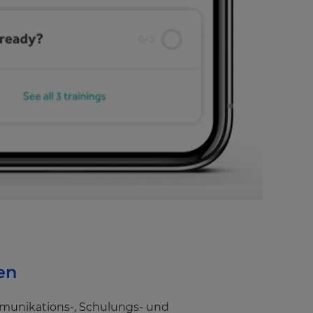
en
ommunikations-, Schulungs- und