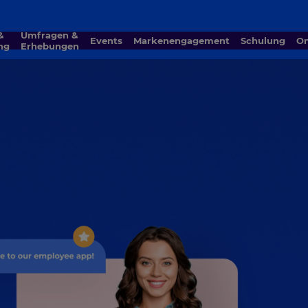
Umfragen &
Events
Markenengagement
Schulung
ng
Erhebungen