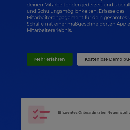
deinen Mitarbeitenden jederzeit und überal
und Schulungsmöglichkeiten. Erfasse das
Mitarbeiterengagement für dein gesamtes
Schaffe mit einer maßgeschneiderten App e
Mitarbeitererlebnis.
Mehr erfahren
Kostenlose Demo bu
Effizientes Onboarding bei Neueinstel