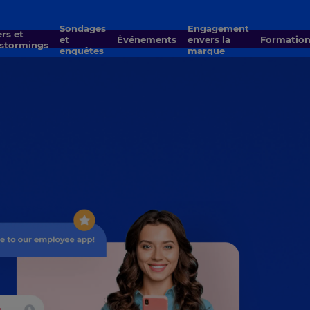
Sondages
Engagement
et
Événements
envers la
Formatio
nstormings
enquêtes
marque