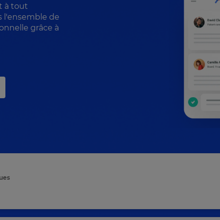
t à tout
 l'ensemble de
onnelle grâce à
rues