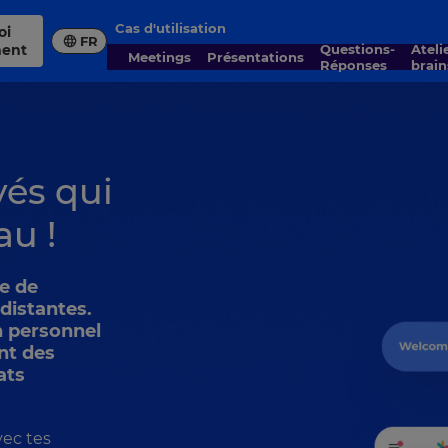
Cas d'utilisation
FR
ment
Questions-
Ateliers et
Meetings
Présentations
Réponses
brai
yés qui
au !
e de
distantes.
on personnel
nt des
ats
ec tes