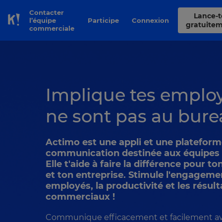
Contacter
Lance-toi
l’équipe
Participe
Connexion
Skip to Page content
gratuite
commerciale
Implique tes emplo
ne sont pas au bure
Actimo est une appli et une plateform
communication destinée aux équipes 
Elle t'aide à faire la différence pour t
et ton entreprise. Stimule l'engageme
employés, la productivité et les résult
commerciaux !
Communique efficacement et facilement av