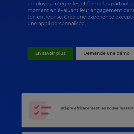
employés. Intègre-les et forme-les partout e
moment en évaluant leur engagement dans
ton entreprise. Crée une expérience excepti
une appli personnalisée.
En savoir plus
Demande une démo
Intègre efficacement les nouvelles rec