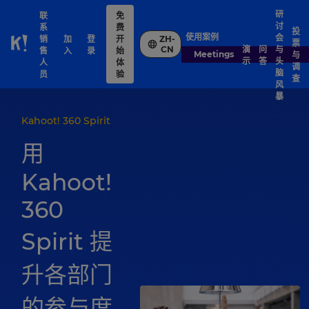
研
联
免
讨
系
费
投
使用案例
会
销
加
登
开
ZH-
票
Skip to Page content
演
问
与
CN
售
入
录
始
Meetings
与
示
答
头
人
体
调
脑
员
验
查
风
暴
Kahoot! 360 Spirit
用
Kahoot!
360
Spirit 提
升各部门
的参与度