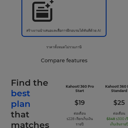
สร้างงานนำเสนอและสื่อการฝึกอบรมได้ทันทีด้วย AI
ราคาทั้งหมดไม่รวมภาษี
Compare features
Find the
Kahoot! 360 Pro
Kahoot! 360 
best
-
Start
Standard
included
features
plan
$
19
$
25
that
ต่อเดือน
ต่อเดือน
228
เรียกเก็บเงิน
$348
300
เร
$
$
matches
รายปี
เก็บเงินรายป