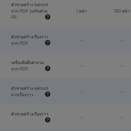
this
ตัวช่วยสร้าง kahoot
plan
จาก PDF (เสริมด้วย
1 หน้า
150 หน้า
AI)
ตัวช่วยสร้างเรื่องราว
feature
fea
-
-
จาก PDF
NOT
NO
available
avai
with
wit
this
this
เครื่องมือดึงคำถาม
feature
fea
-
-
plan
pla
จาก PDF
NOT
NO
available
avai
with
wit
this
this
ตัวช่วยสร้าง kahoot
feature
fea
-
-
plan
pla
จากเรื่องราว
NOT
NO
available
avai
with
wit
this
this
ตัวช่วยสร้างเรื่องราว
feature
fea
-
-
plan
pla
NOT
NO
available
avai