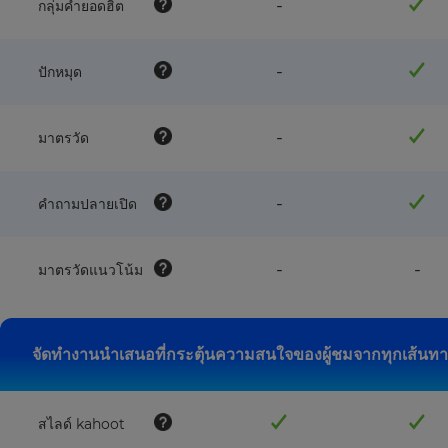
feature
-
กลุ่มคำยอดฮิต
this
NOT
plan
available
with
feature
-
ปักหมุด
this
NOT
plan
available
with
feature
-
มาตรวัด
this
NOT
plan
available
with
feature
-
คำถามปลายเปิด
this
NOT
plan
available
with
feature
fea
-
-
มาตรวัดแนวโน้ม
this
NOT
NO
plan
available
avai
with
wit
this
this
จัดทำงานนำเสนอที่กระตุ้นความสนใจของผู้ชมจากทุกเส้นท
plan
pla
สไลด์ kahoot