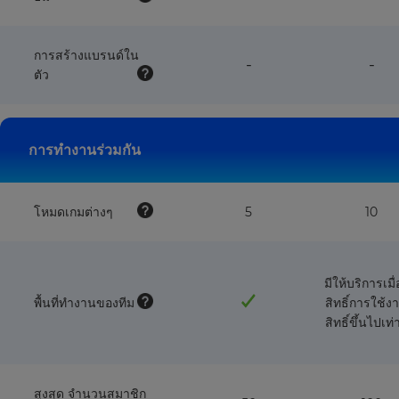
NOT
NO
available
avai
with
wit
this
this
การสร้างแบรนด์ใน
feature
fea
-
-
plan
pla
ตัว
NOT
NO
available
avai
with
wit
this
this
plan
pla
การทำงานร่วมกัน
โหมดเกมต่างๆ
5
10
มีให้บริการเมื่
พื้นที่ทำงานของทีม
สิทธิ์การใช้ง
สิทธิ์ขึ้นไปเท่
สูงสุด จำนวนสมาชิก