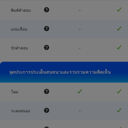
feature
-
พิมพ์คำตอบ
NOT
available
with
feature
-
แถบเลื่อน
this
NOT
plan
available
with
feature
-
ปักคำตอบ
this
NOT
plan
available
with
this
จุดประการประเด็นสนทนาและรวบรวมความคิดเห็น
plan
โพล
feature
-
ระดมสมอง
NOT
available
with