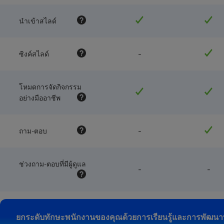
นำเข้าสไลด์
feature
-
ซิงค์สไลด์
NOT
available
with
โหมดการจัดกิจกรรม
this
plan
อย่างมืออาชีพ
feature
-
ถาม-ตอบ
NOT
available
with
ช่วงถาม-ตอบที่มีผู้ดูแล
this
feature
fea
-
-
plan
NOT
NO
available
avai
with
wit
this
this
plan
pla
ยกระดับทักษะพนักงานของคุณด้วยการเรียนรู้และการพัฒนาท