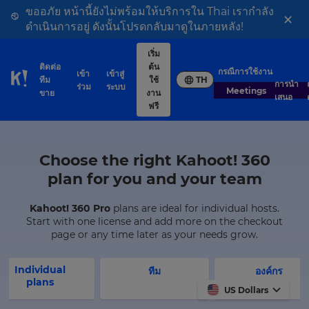
ขออภัย หน้านี้ยังไม่พร้อมให้บริการใน Thai เรากำลัง
×
ดำเนินการอยู่ ดังนั้นโปรดกลับมาดูในภายหลัง!
เริ่ม
ติดต่อ
ต้น
กรณีการใช้งาน
เข้า
เข้าสู่
ทีม
ใช้
TH
Skip to Page content
การนำ
ถ
ร่วม
ระบบ
Meetings
ขาย
งาน
เสนอ
ฟรี
Choose the right Kahoot! 360
plan for you and your team
Kahoot! 360 Pro
plans are ideal for individual hosts.
Start with one license and add more on the checkout
page or any time later as your needs grow.
Individual
ทีม
องค์กร
plans
US Dollars