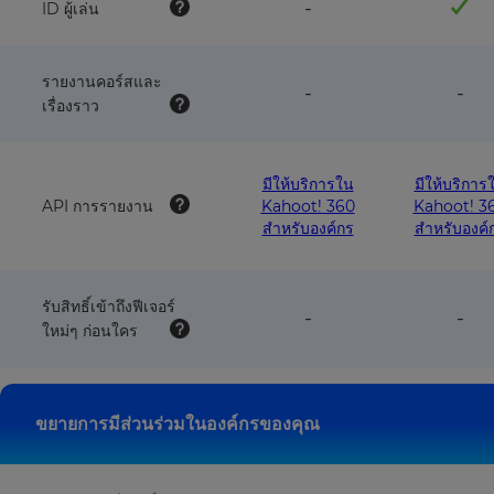
feature
-
ID ผู้เล่น
this
this
NOT
plan
pla
available
with
รายงานคอร์สและ
this
feature
fea
-
-
plan
เรื่องราว
NOT
NO
available
avai
with
wit
this
this
มีให้บริการใน
มีให้บริการ
plan
pla
API การรายงาน
Kahoot! 360
Kahoot! 3
สำหรับองค์กร
สำหรับองค์
รับสิทธิ์เข้าถึงฟีเจอร์
feature
fea
-
-
ใหม่ๆ ก่อนใคร
NOT
NO
available
avai
with
wit
this
this
plan
pla
ขยายการมีส่วนร่วมในองค์กรของคุณ