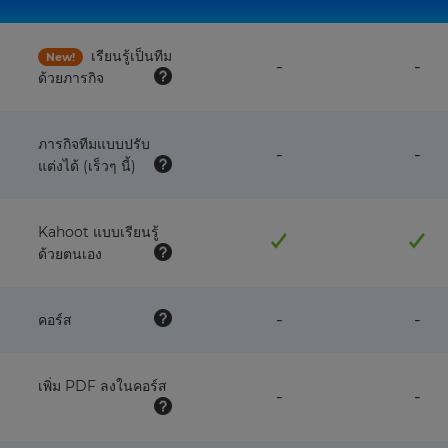
เรียนรู้เป็นทีม
New!
feature
fea
-
-
ด้วยภารกิจ
NOT
NO
available
avai
with
wit
this
this
ภารกิจทีมแบบปรับ
feature
fea
-
-
plan
pla
แต่งได้ (เร็วๆ นี้)
NOT
NO
available
avai
with
wit
this
this
Kahoot แบบเรียนรู้
plan
pla
ด้วยตนเอง
feature
fea
-
-
คอร์ส
NOT
NO
available
avai
with
wit
เพิ่ม PDF ลงในคอร์ส
this
this
feature
fea
-
-
plan
pla
NOT
NO
available
avai