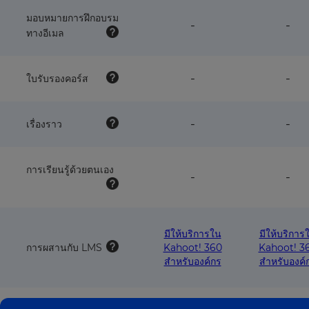
with
wit
this
this
มอบหมายการฝึกอบรม
feature
fea
-
-
plan
pla
ทางอีเมล
NOT
NO
available
avai
with
wit
this
this
feature
fea
-
-
ใบรับรองคอร์ส
plan
pla
NOT
NO
available
avai
with
wit
feature
fea
-
-
เรื่องราว
this
this
NOT
NO
plan
pla
available
avai
with
wit
การเรียนรู้ด้วยตนเอง
this
this
feature
fea
-
-
plan
pla
NOT
NO
available
avai
with
wit
this
this
มีให้บริการใน
มีให้บริการ
plan
pla
การผสานกับ LMS
Kahoot! 360
Kahoot! 3
สำหรับองค์กร
สำหรับองค์