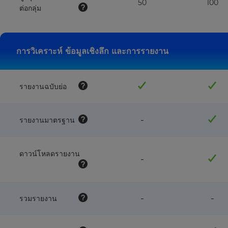
50
100
ต่อกลุ่ม
การวิเคราะห์ ข้อมูลเชิงลึก และการรายงาน
รายงานฉบับย่อ
feature
-
รายงานมาตรฐาน
NOT
available
with
ดาวน์โหลดรายงาน
this
feature
-
plan
NOT
available
with
this
feature
fea
-
-
รวมรายงาน
plan
NOT
NO
available
avai
with
wit