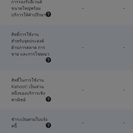
การรองรับอีเวนต์
feature
fea
-
-
ขนาดใหญ่พร้อม
NOT
NO
บริการให้คำปรึกษา
available
avai
with
wit
this
this
plan
pla
สิทธิ์การใช้งาน
สำหรับจุดประสงค์
feature
fea
-
-
ด้านการตลาด การ
NOT
NO
ขาย และการโฆษณา
available
avai
with
wit
this
this
plan
pla
สิทธิ์ในการใช้งาน
Kahoot! เป็นส่วน
feature
fea
-
-
หนึ่งของบริการเชิง
NOT
NO
พาณิชย์
available
avai
with
wit
this
this
plan
pla
ชำระเงินตามใบแจ้ง
feature
fea
-
-
หนี้
NOT
NO
available
avai