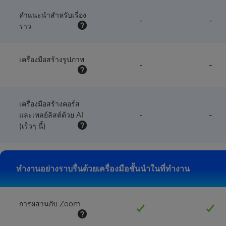
with
wit
this
this
คำแนะนำสำหรับเรื่อง
feature
fea
-
-
plan
pla
ราว
NOT
NO
available
avai
with
wit
this
this
เครื่องมือสร้างรูปภาพ
feature
fea
-
-
plan
pla
NOT
NO
available
avai
with
wit
this
this
เครื่องมือสร้างคอร์ส
plan
pla
feature
fea
-
-
และเพลย์ลิสต์ด้วย AI
NOT
NO
(เร็วๆ นี้)
available
avai
with
wit
this
this
plan
pla
ทำงานอย่างราบรื่นด้วยเครื่องมือชั้นนำในที่ทำงาน
การผสานกับ Zoom