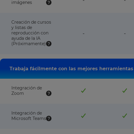
-
-
plan
pla
imágenes
NOT
NO
available
avai
with
wit
this
this
Creación de cursos
plan
pla
y listas de
feature
fea
reproducción con
-
-
NOT
NO
ayuda de la IA
available
avai
(Próximamente)
with
wit
this
this
plan
pla
Trabaja fácilmente con las mejores herramientas 
Integración de
Zoom
Integración de
Microsoft Teams