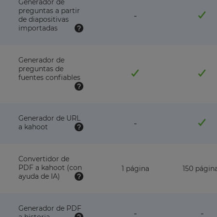
Generador de
preguntas a partir
feature
-
de diapositivas
NOT
importadas
available
with
this
plan
Generador de
preguntas de
fuentes confiables
Generador de URL
feature
-
a kahoot
NOT
available
with
this
Convertidor de
plan
PDF a kahoot (con
1 página
150 págin
ayuda de IA)
Generador de PDF
feature
fea
-
-