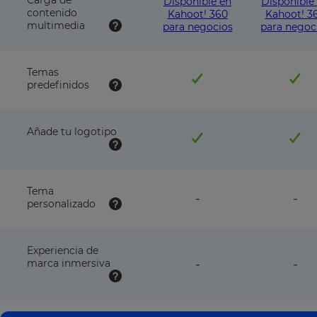
Carga de
Disponible en
Disponible
contenido
Kahoot! 360
Kahoot! 3
multimedia
para negocios
para negoc
Temas
predefinidos
Añade tu logotipo
Tema
feature
fea
-
-
personalizado
NOT
NO
available
avai
with
wit
this
this
Experiencia de
plan
pla
feature
fea
marca inmersiva
-
-
NOT
NO
available
avai
with
wit
this
this