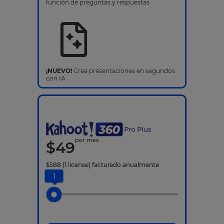
función de preguntas y respuestas
¡NUEVO!
Crea presentaciones en segundos
con IA
por mes
$
49
$
588
(1 license)
facturado anualmente
1