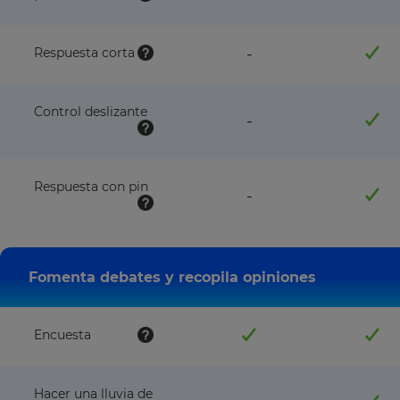
feature
Respuesta corta
-
NOT
available
with
Control deslizante
this
feature
-
plan
NOT
available
with
this
Respuesta con pin
feature
-
plan
NOT
available
with
this
plan
Fomenta debates y recopila opiniones
Encuesta
Hacer una lluvia de