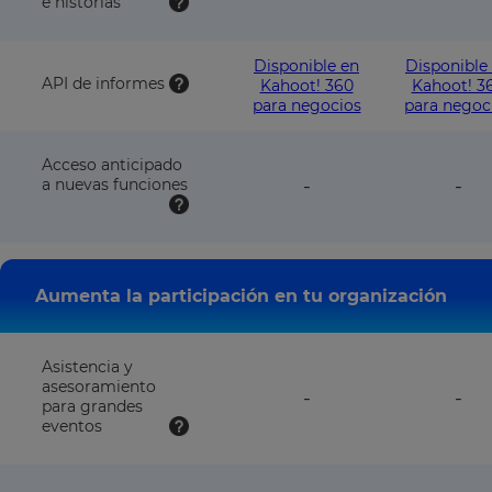
e historias
NOT
NO
available
avai
with
wit
Disponible en
Disponible
this
this
API de informes
Kahoot! 360
Kahoot! 3
plan
pla
para negocios
para negoc
Acceso anticipado
feature
fea
a nuevas funciones
-
-
NOT
NO
available
avai
with
wit
this
this
plan
pla
Aumenta la participación en tu organización
Asistencia y
asesoramiento
feature
fea
-
-
para grandes
NOT
NO
eventos
available
avai
with
wit
this
this