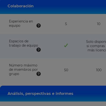
plan
pla
Colaboración
Experiencia en
5
10
equipo
Espacios de
Solo dispon
trabajo de equipo
si compras 
más licenc
Número máximo
de miembros por
50
100
grupo
Análisis, perspectivas e informes