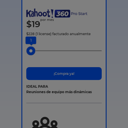
por mes
$
19
$
228
(1 license)
facturado anualmente
1
¡Compra ya!
IDEAL PARA
Reuniones de equipo más dinámicas