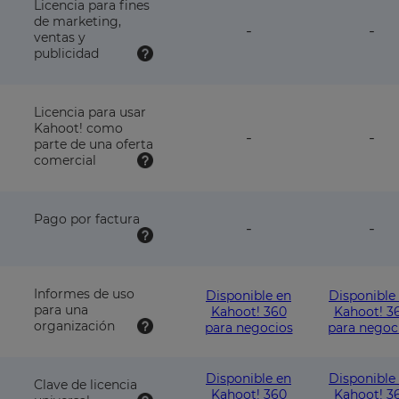
plan
pla
Licencia para fines
de marketing,
feature
fea
-
-
ventas y
NOT
NO
publicidad
available
avai
with
wit
this
this
plan
pla
Licencia para usar
Kahoot! como
feature
fea
-
-
parte de una oferta
NOT
NO
comercial
available
avai
with
wit
this
this
plan
pla
Pago por factura
feature
fea
-
-
NOT
NO
available
avai
with
wit
this
this
Informes de uso
Disponible en
Disponible
plan
pla
para una
Kahoot! 360
Kahoot! 3
organización
para negocios
para negoc
Disponible en
Disponible
Clave de licencia
Kahoot! 360
Kahoot! 3