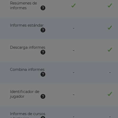
Resúmenes de
informes
Informes estándar
feature
-
NOT
available
with
this
Descarga informes
feature
-
plan
NOT
available
with
this
Combina informes
feature
fea
-
-
plan
NOT
NO
available
avai
with
wit
this
this
Identificador de
feature
-
plan
pla
jugador
NOT
available
with
this
Informes de cursos
feature
fea
-
-
plan