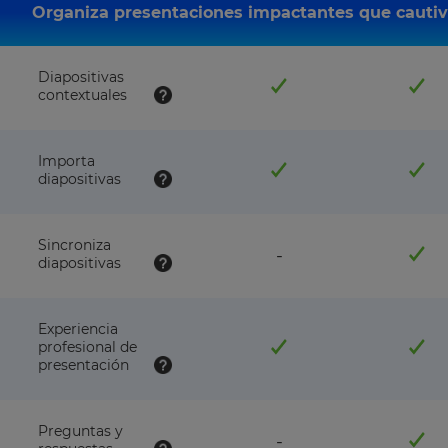
this
this
Organiza presentaciones impactantes que cautive
plan
pla
Diapositivas
contextuales
Importa
diapositivas
Sincroniza
feature
-
diapositivas
NOT
available
with
this
Experiencia
plan
profesional de
presentación
Preguntas y
feature
-