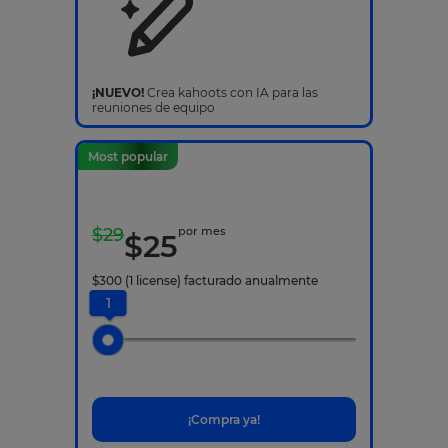
¡NUEVO!
Crea kahoots con IA para las
reuniones de equipo
Most popular
$
29
por mes
$
25
$
300
(1 license)
facturado anualmente
1
¡Compra ya!