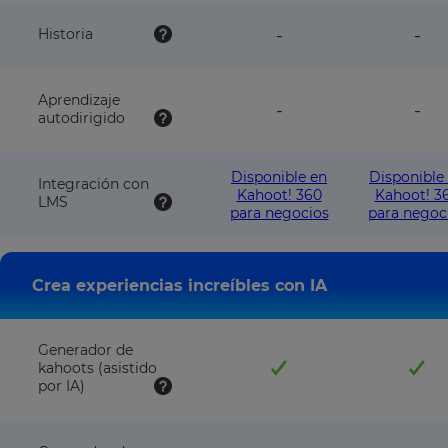
with
wit
this
this
feature
fea
Historia
-
-
plan
pla
NOT
NO
available
avai
with
wit
Aprendizaje
this
this
feature
fea
-
-
autodirigido
plan
pla
NOT
NO
available
avai
with
wit
Disponible en
Disponible
this
this
Integración con
Kahoot! 360
Kahoot! 3
plan
pla
LMS
para negocios
para negoc
Crea experiencias increíbles con IA
Generador de
kahoots (asistido
por IA)