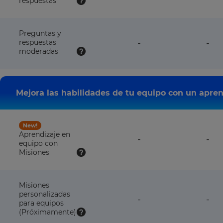
respuestas
NOT
available
with
this
Preguntas y
plan
feature
fea
respuestas
-
-
NOT
NO
moderadas
available
avai
with
wit
this
this
plan
pla
Mejora las habilidades de tu equipo con un apren
New!
Aprendizaje en
feature
fea
-
-
equipo con
NOT
NO
Misiones
available
avai
with
wit
this
this
plan
pla
Misiones
personalizadas
feature
fea
-
-
para equipos
NOT
NO
(Próximamente)
available
avai