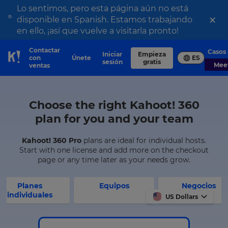
Lo sentimos, pero esta página aún no está
×
disponible en Spanish. Estamos trabajando
en ello, ¡así que vuelve a visitarla pronto!
Contactar
Casos
Iniciar
Empieza
con
Únete
ES
Skip to Page content
sesión
gratis
Me
ventas
Choose the right Kahoot! 360
plan for you and your team
Kahoot! 360 Pro
plans are ideal for individual hosts.
Start with one license and add more on the checkout
page or any time later as your needs grow.
Planes
Equipos
Negocios
individuales
US Dollars