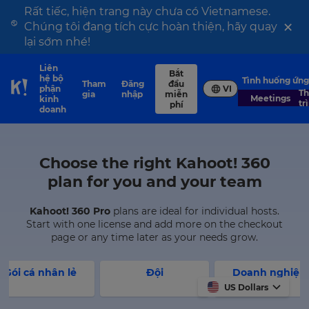
Rất tiếc, hiện trang này chưa có Vietnamese.
×
Chúng tôi đang tích cực hoàn thiện, hãy quay
lại sớm nhé!
Liên
Bắt
hệ bộ
Tình huống ứn
Tham
Đăng
đầu
phận
VI
Skip to Page content
Thuyết
gia
nhập
miễn
Meetings
kinh
tr
phí
doanh
Choose the right Kahoot! 360
plan for you and your team
Kahoot! 360 Pro
plans are ideal for individual hosts.
Start with one license and add more on the checkout
page or any time later as your needs grow.
Gói cá nhân lẻ
Đội
Doanh nghiệp
lớn
US Dollars