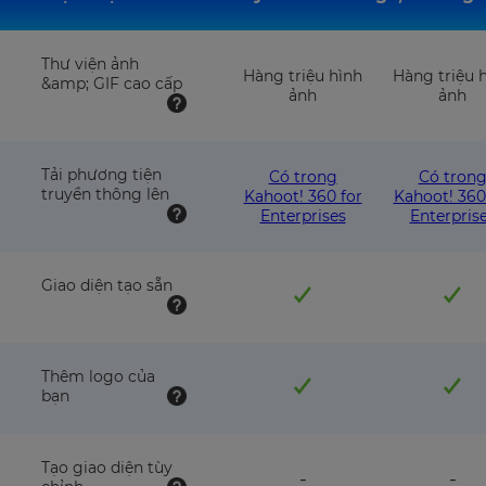
Thư viện ảnh
Hàng triệu hình
Hàng triệu 
&amp; GIF cao cấp
ảnh
ảnh
Tải phương tiện
Có trong
Có tron
truyền thông lên
Kahoot! 360 for
Kahoot! 360
Enterprises
Enterpris
Giao diện tạo sẵn
Thêm logo của
bạn
Tạo giao diện tùy
feature
fea
-
-