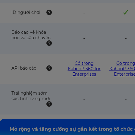
available
avai
with
wit
this
this
feature
ID người chơi
-
plan
pla
NOT
available
with
Báo cáo về khóa
this
feature
fea
học và câu chuyện
-
-
plan
NOT
NO
available
avai
with
wit
this
this
Có trong
Có tron
plan
pla
API báo cáo
Kahoot! 360 for
Kahoot! 360
Enterprises
Enterpris
Trải nghiệm sớm
feature
fea
các tính năng mới
-
-
NOT
NO
available
avai
with
wit
this
this
plan
pla
Mở rộng và tăng cường sự gắn kết trong tổ chức