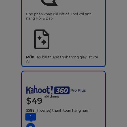
Cho phép khán giả đặt câu hỏi với tính
năng Hỏi & Đáp
MỚI!
Tạo bài thuyết trình trong giây lát với
AI
mỗi tháng
$
49
$
588
(1 license)
thanh toán hằng năm
1