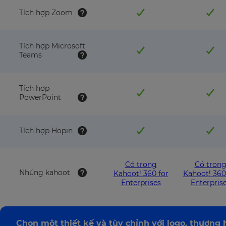
Tích hợp Zoom
Tích hợp Microsoft
Teams
Tích hợp
PowerPoint
Tích hợp Hopin
Có trong
Có tron
Nhúng kahoot
Kahoot! 360 for
Kahoot! 360
Enterprises
Enterpris
Chọn một thiết kế và tùy chỉnh với logo, thương