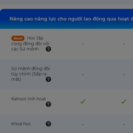
available
avai
with
wit
this
this
plan
pla
Nâng cao năng lực cho người lao động qua hoạt đ
Học tập
New!
feature
fea
-
-
cùng đồng đội với
NOT
NO
các Sứ mệnh
available
avai
with
wit
this
this
Sứ mệnh đồng đội
plan
pla
feature
fea
tùy chỉnh (Sắp ra
-
-
NOT
NO
mắt)
available
avai
with
wit
this
this
Kahoot linh hoạt
plan
pla
feature
fea
Khoá học
-
-
NOT
NO