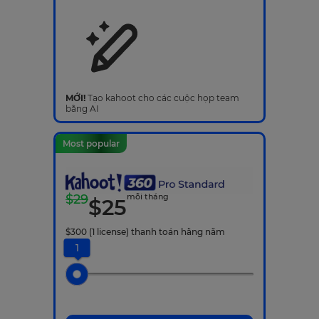
MỚI!
Tạo kahoot cho các cuộc họp team
bằng AI
Most popular
$
29
mỗi tháng
$
25
$
300
(1 license)
thanh toán hằng năm
1