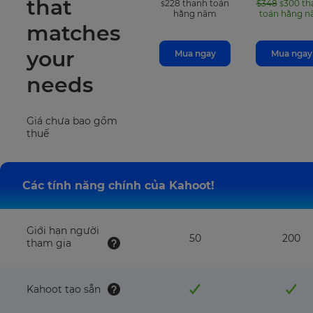
that
228
thanh toán
$348
300
th
$
$
hằng năm
toán hằng 
matches
your
Mua ngay
Mua ngay
needs
Giá chưa bao gồm
thuế
Các tính năng chính của Kahoot!
Giới hạn người
50
200
tham gia
Kahoot tạo sẵn