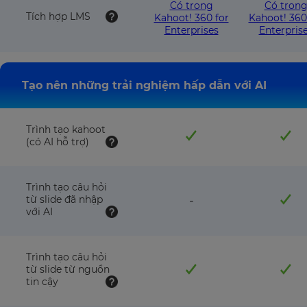
this
this
Có trong
Có tron
plan
pla
Tích hợp LMS
Kahoot! 360 for
Kahoot! 360
Enterprises
Enterpris
Tạo nên những trải nghiệm hấp dẫn với AI
Trình tạo kahoot
(có AI hỗ trợ)
Trình tạo câu hỏi
feature
từ slide đã nhập
-
NOT
với AI
available
with
this
Trình tạo câu hỏi
plan
từ slide từ nguồn
tin cậy