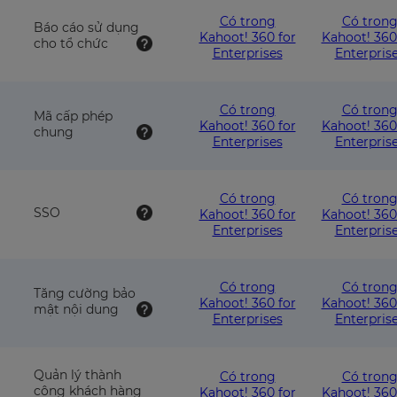
with
wit
this
this
Có trong
Có tron
Báo cáo sử dụng
plan
pla
Kahoot! 360 for
Kahoot! 360
cho tổ chức
Enterprises
Enterpris
Có trong
Có tron
Mã cấp phép
Kahoot! 360 for
Kahoot! 360
chung
Enterprises
Enterpris
Có trong
Có tron
SSO
Kahoot! 360 for
Kahoot! 360
Enterprises
Enterpris
Có trong
Có tron
Tăng cường bảo
Kahoot! 360 for
Kahoot! 360
mật nội dung
Enterprises
Enterpris
Quản lý thành
Có trong
Có tron
công khách hàng
Kahoot! 360 for
Kahoot! 360