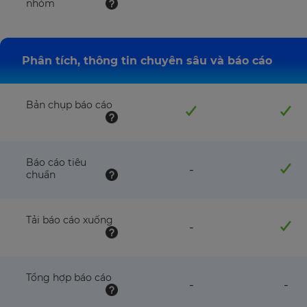
nhóm
Phân tích, thông tin chuyên sâu và báo cáo
Bản chụp báo cáo
Báo cáo tiêu
feature
-
chuẩn
NOT
available
with
this
Tải báo cáo xuống
feature
-
plan
NOT
available
with
this
Tổng hợp báo cáo
feature
fea
-
-
plan
NOT
NO