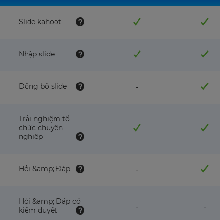
Slide kahoot
Nhập slide
feature
Đồng bộ slide
-
NOT
available
with
Trải nghiệm tổ
this
chức chuyên
plan
nghiệp
feature
Hỏi &amp; Đáp
-
NOT
available
with
Hỏi &amp; Đáp có
this
feature
fea
-
-
kiểm duyệt
plan
NOT
NO