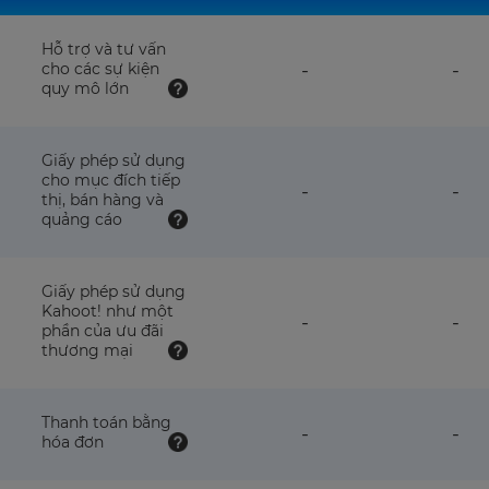
Hỗ trợ và tư vấn
feature
fea
cho các sự kiện
-
-
NOT
NO
quy mô lớn
available
avai
with
wit
this
this
Giấy phép sử dụng
plan
pla
cho mục đích tiếp
feature
fea
-
-
thị, bán hàng và
NOT
NO
quảng cáo
available
avai
with
wit
this
this
plan
pla
Giấy phép sử dụng
Kahoot! như một
feature
fea
-
-
phần của ưu đãi
NOT
NO
thương mại
available
avai
with
wit
this
this
plan
pla
Thanh toán bằng
feature
fea
-
-
hóa đơn
NOT
NO
available
avai