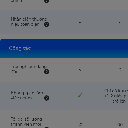
chỉnh
NOT
NO
available
avai
with
wit
this
this
Nhận diện thương
feature
fea
-
-
plan
pla
hiệu toàn diện
NOT
NO
available
avai
with
wit
this
this
plan
pla
Cộng tác
Trải nghiệm đồng
5
10
đội
Chỉ có khi 
Không gian làm
từ 2 giấy p
việc nhóm
trở lên
Tối đa. số lượng
thành viên mỗi
50
100