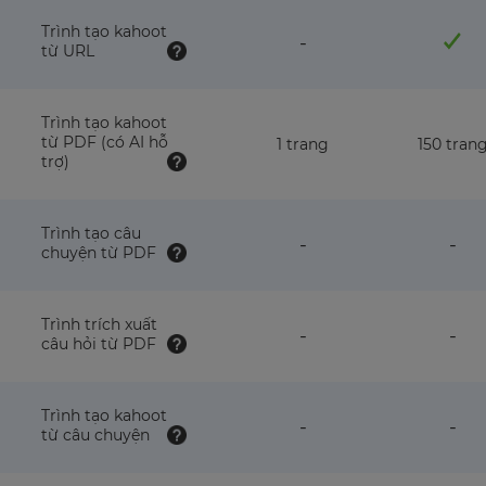
Trình tạo kahoot
feature
-
từ URL
NOT
available
with
this
Trình tạo kahoot
plan
từ PDF (có AI hỗ
1 trang
150 tran
trợ)
Trình tạo câu
feature
fea
-
-
chuyện từ PDF
NOT
NO
available
avai
with
wit
this
this
Trình trích xuất
feature
fea
-
-
plan
pla
câu hỏi từ PDF
NOT
NO
available
avai
with
wit
this
this
Trình tạo kahoot
feature
fea
-
-
plan
pla
từ câu chuyện
NOT
NO
available
avai
with
wit