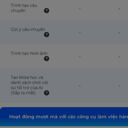
this
this
Trình tạo câu
feature
fea
-
-
plan
pla
chuyện
NOT
NO
available
avai
with
wit
this
this
Gợi ý câu chuyện
feature
fea
-
-
plan
pla
NOT
NO
available
avai
with
wit
this
this
Trình tạo hình ảnh
feature
fea
-
-
plan
pla
NOT
NO
available
avai
with
wit
this
this
Tạo khóa học và
plan
pla
danh sách chơi với
feature
fea
-
-
sự hỗ trợ của AI
NOT
NO
(Sắp ra mắt)
available
avai
with
wit
this
this
plan
pla
Hoạt động mượt mà với các công cụ làm việc hà