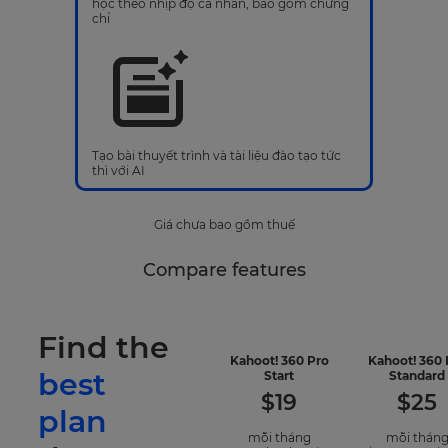
học theo nhịp độ cá nhân, bao gồm chứng
chỉ
Tạo bài thuyết trình và tài liệu đào tạo tức
thì với AI
Giá chưa bao gồm thuế
Compare features
Find the
Kahoot! 360 Pro
Kahoot! 360 
best
-
Start
Standard
included
$
19
$
25
features
plan
mỗi tháng
mỗi thán