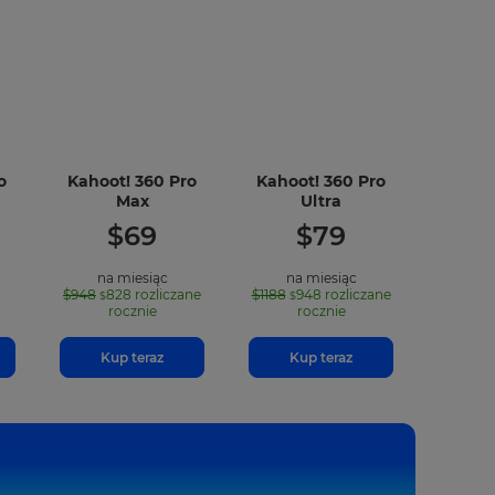
o
Kahoot! 360 Pro
Kahoot! 360 Pro
-
-
Max
Ultra
uded
included
included
$
69
$
79
ures
features
features
na miesiąc
na miesiąc
$948
828
rozliczane
$1188
948
rozliczane
$
$
rocznie
rocznie
Kup teraz
Kup teraz