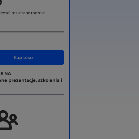
9
icense)
rozliczane rocznie
Kup teraz
E NA
ne prezentacje, szkolenia i