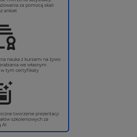
ażowania za pomocą skali
z ankiet
zna nauka z kursami na żywo
zerabiania we własnym
 w tym certyfikaty
iczne tworzenie prezentacji
iałów szkoleniowych za
 AI