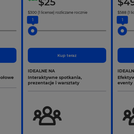
$
25
$
4
$
300
(1 license)
rozliczane rocznie
$
588
(1 l
1
1
Kup teraz
IDEALNE NA
IDEALN
połowe
Interaktywne spotkania,
Efektyw
prezentacje i warsztaty
eventy