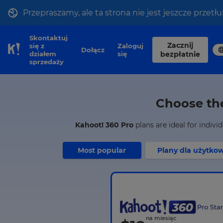
Przepraszamy, ale ta strona nie jest jeszcze przet
Skontaktuj
Zacznij
się z
Zaloguj
Dołącz
Skip to Page content
działem
się
bezpłatnie
sprzedaży
Choose the
Kahoot! 360 Pro
plans are ideal for indiv
Most popular
Plany dla użytko
na miesiąc