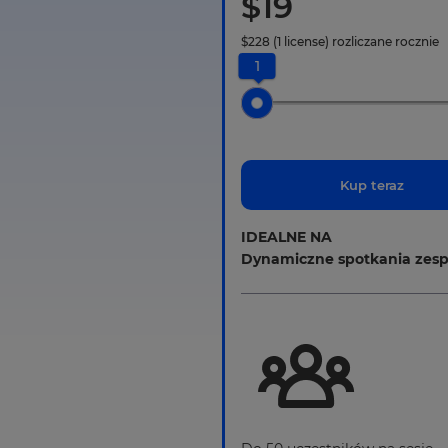
$
19
$
228
(1 license)
rozliczane rocznie
1
Kup teraz
IDEALNE NA
Dynamiczne spotkania zes