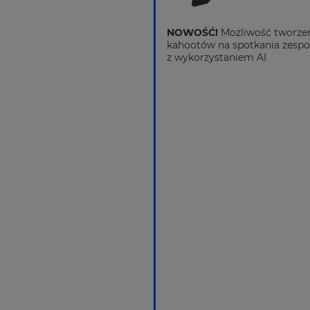
NOWOŚĆ!
Możliwość tworze
kahootów na spotkania zesp
z wykorzystaniem AI