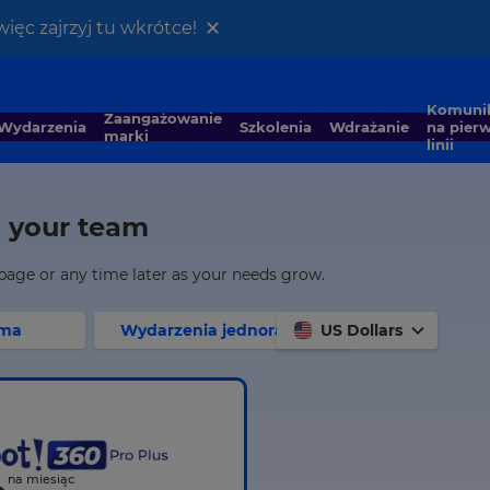
×
ięc zajrzyj tu wkrótce!
Komunikacja
Zaangażowanie
Wydarzenia
Szkolenia
Wdrażanie
na pierw
marki
linii
d your team
 page or any time later as your needs grow.
rma
Wydarzenia jednorazowe
US Dollars
na miesiąc