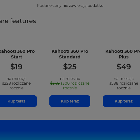
Podane ceny nie zawierają podatku
re features
Kahoot! 360 Pro
Kahoot! 360 Pro
Kahoot! 360 Pr
-
-
-
Start
Standard
Plus
included
included
incl
$
19
$
25
$
49
features
features
feat
na miesiąc
na miesiąc
na miesiąc
228
rozliczane
$348
300
rozliczane
588
rozliczane
$
$
$
rocznie
rocznie
rocznie
Kup teraz
Kup teraz
Kup teraz