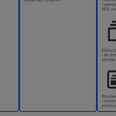
prezentacji dzięki AI
i zaang
NPS ora
Elastyc
i do pr
tempie,
Błyskaw
i mater
pomocą