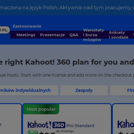
łumaczona na język Polish. Aktywnie nad tym pracujemy, w
Zastosowanie
PL
Warsztaty
Ankiety
Meetings
Prezentacje
Q&A
i burza
i sondaże
mózgów
 right Kahoot! 360 plan for you an
idual hosts. Start with one license and add more on the checkout
wników indywidualnych
Zespoły
Fi
Most popular
$
29
na miesiąc