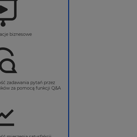
acje biznesowe
ść zadawania pytań przez
ików za pomocą funkcji Q&A
ść mierzenia satysfakcji