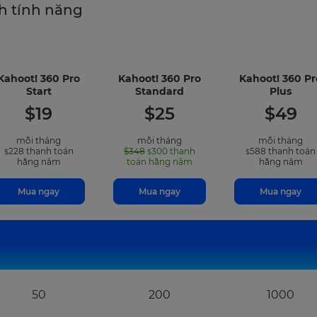
h tính năng
Kahoot! 360 Pro
Kahoot! 360 Pro
Kahoot! 360 Pr
-
-
-
Start
Standard
Plus
included
included
incl
$
19
$
25
$
49
features
features
feat
mỗi tháng
mỗi tháng
mỗi tháng
228
thanh toán
$348
300
thanh
588
thanh toán
$
$
$
hằng năm
toán hằng năm
hằng năm
Mua ngay
Mua ngay
Mua ngay
50
200
1000