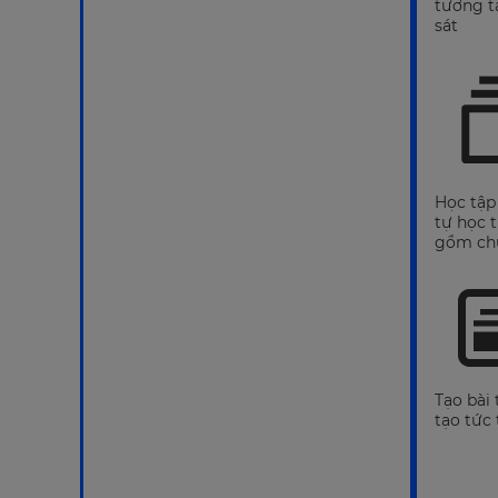
tương t
sát
Học tập 
tự học 
gồm ch
Tạo bài 
tạo tức 