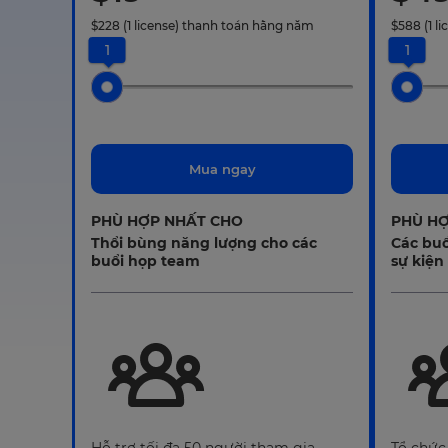
$
228
(1 license)
thanh toán hằng năm
$
588
(1 l
1
1
Mua ngay
PHÙ HỢP NHẤT CHO
PHÙ HỢ
Thổi bùng năng lượng cho các
Các buổ
buổi họp team
sự kiện