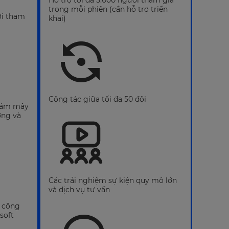
Hỗ trợ tối đa 5.000 người tham gia
trong mỗi phiên (cần hỗ trợ triển
ời tham
khai)
Cộng tác giữa tối đa 50 đội
 đám mây
ởng và
Các trải nghiệm sự kiện quy mô lớn
và dịch vụ tư vấn
c công
soft