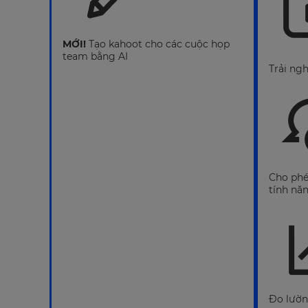
MỚI!
Tạo kahoot cho các cuộc họp
team bằng AI
Trải ng
Cho phé
tính nă
Đo lườn