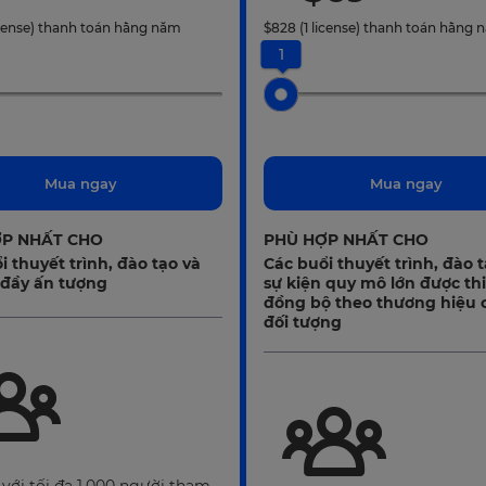
icense)
thanh toán hằng năm
$
828
(1 license)
thanh toán hằng 
1
Mua ngay
Mua ngay
P NHẤT CHO
PHÙ HỢP NHẤT CHO
i thuyết trình, đào tạo và
Các buổi thuyết trình, đào 
 đầy ấn tượng
sự kiện quy mô lớn được thi
đồng bộ theo thương hiệu 
đối tượng