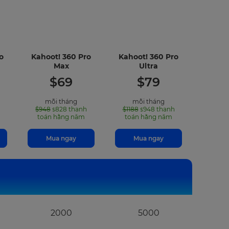
o
Kahoot! 360 Pro
Kahoot! 360 Pro
-
-
Max
Ultra
uded
included
included
$
69
$
79
ures
features
features
mỗi tháng
mỗi tháng
$948
828
thanh
$1188
948
thanh
$
$
toán hằng năm
toán hằng năm
Mua ngay
Mua ngay
2000
5000