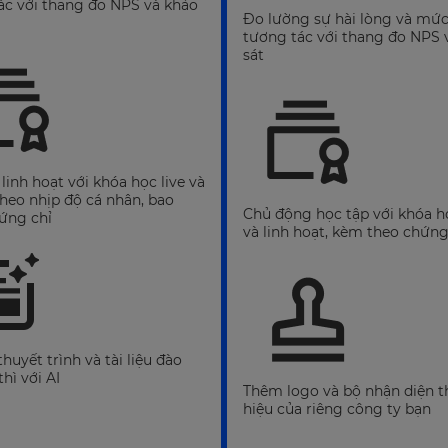
ác với thang đo NPS và khảo
Đo lường sự hài lòng và mứ
tương tác với thang đo NPS 
sát
linh hoạt với khóa học live và
theo nhịp độ cá nhân, bao
Chủ động học tập với khóa họ
ứng chỉ
và linh hoạt, kèm theo chứng
thuyết trình và tài liệu đào
thì với AI
Thêm logo và bộ nhận diện 
hiệu của riêng công ty bạn