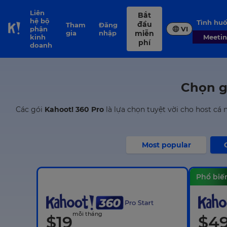
Liên
Bắt
hệ bộ
Tình h
đầu
Tham
Đăng
phận
VI
Skip to Page content
gia
nhập
miễn
kinh
Meeti
phí
doanh
Chọn g
Các gói
Kahoot! 360 Pro
là lựa chọn tuyệt vời cho host cá
Most popular
Phổ biế
mỗi tháng
$
19
$
4