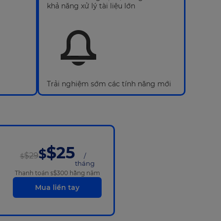
khả năng xử lý tài liệu lớn
Trải nghiệm sớm các tính năng mới
$25
$
$29
/
$
tháng
Thanh toán
$300
hằng năm
$
Mua liền tay