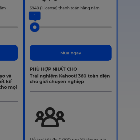
năm
$
948
(1 license)
thanh toán hằng năm
1
Mua ngay
PHÙ HỢP NHẤT CHO
tạo và
Trải nghiệm Kahoot! 360 toàn diện
ết kế
cho giới chuyên nghiệp
cho mọi