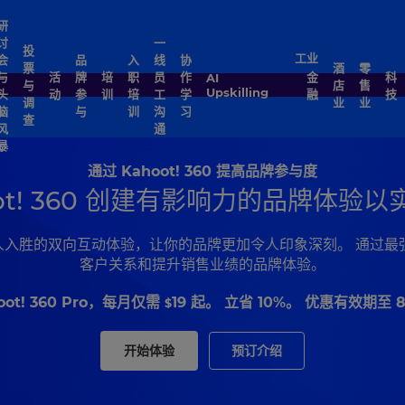
研
讨
一
投
工业
会
品
入
线
协
票
酒
零
与
活
牌
培
职
员
作
金
科
AI
与
店
售
Upskilling
头
动
参
训
培
工
学
融
技
调
业
业
脑
与
训
沟
习
查
风
通
暴
通过 Kahoot! 360 提高品牌参与度
oot! 360 创建有影响力的品牌体验
引人入胜的双向互动体验，让你的品牌更加令人印象深刻。 通过最强大的
客户关系和提升销售业绩的品牌体验。
oot! 360 Pro，每月仅需
19
起。 立省 10%。 优惠有效期至 8
$
开始体验
预订介绍