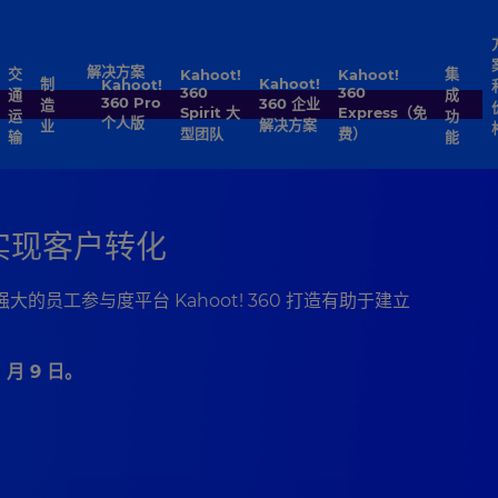
解决方案
交
集
Kahoot!
Kahoot!
Kahoot!
制
Kahoot!
360
360
通
成
360 Pro
360 企业
造
Spirit 大
Express（免
运
功
个人版
解决方案
业
型团队
费）
输
能
以实现客户转化
员工参与度平台 Kahoot! 360 打造有助于建立
 月 9 日。