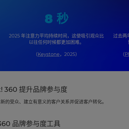
8 秒
2025 年注意力平均持续时间，这使吸引观众比
过去两
以往任何时候都更加困难。
（
Keystone
，2025）
（
P
t! 360 提升品牌参与度
轻松触达新的受众、建立有意义的客户关系并促进客户转化。
! 360 品牌参与度工具