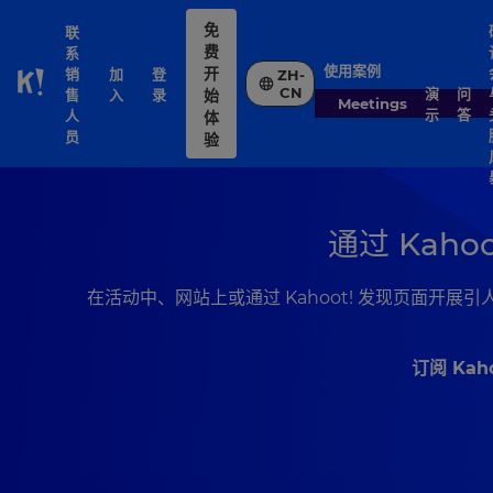
免
联
费
系
使用案例
开
销
加
登
ZH-
Skip to Page content
CN
演
问
售
入
录
始
Meetings
示
答
人
体
员
验
通过 Kah
在活动中、网站上或通过 Kahoot! 发现页面开展
订阅 Kah