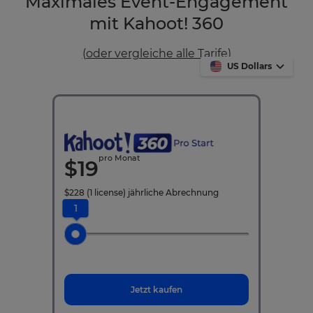
Maximales Event-Engagement
mit Kahoot! 360
(oder vergleiche alle Tarife)
US Dollars
pro Monat
$
19
$
228
(1 license)
jährliche Abrechnung
1
Jetzt kaufen