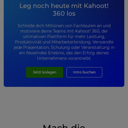
Leg noch heute mit Kahoot!
360 los
Schließe dich Millionen von Fachleuten an und
motiviere deine Teams mit Kahoot! 360, der
ultimativen Plattform für mehr Leistung,
Produktivität und Mitarbeiterbindung. Verwandle
jede Präsentation, Schulung oder Veranstaltung in
ein fesselndes Erlebnis, das den Erfolg deines
Unternehmens vorantreibt.
Jetzt loslegen
Intro buchen
Mach die