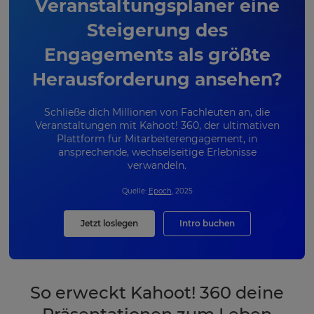
Veranstaltungsplaner eine
Steigerung des
Engagements als größte
Herausforderung ansehen?
Schließe dich Millionen von Fachleuten an, die
Veranstaltungen mit Kahoot! 360, der ultimativen
Plattform für Mitarbeiterengagement, in
ansprechende, wechselseitige Erlebnisse
verwandeln.
Quelle:
Epoch
, 2025
Jetzt loslegen
Intro buchen
So erweckt Kahoot! 360 deine