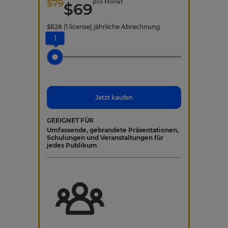
$
79
pro Monat
$
69
$
828
(1 license)
jährliche Abrechnung
1
Jetzt kaufen
GEEIGNET FÜR
Umfassende, gebrandete Präsentationen,
Schulungen und Veranstaltungen für
jedes Publikum