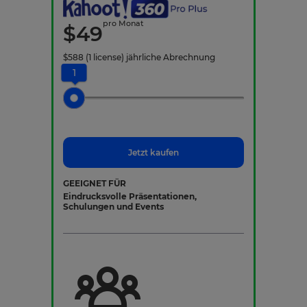
pro Monat
$
49
$
588
(1 license)
jährliche Abrechnung
1
Jetzt kaufen
GEEIGNET FÜR
Eindrucksvolle Präsentationen,
Schulungen und Events