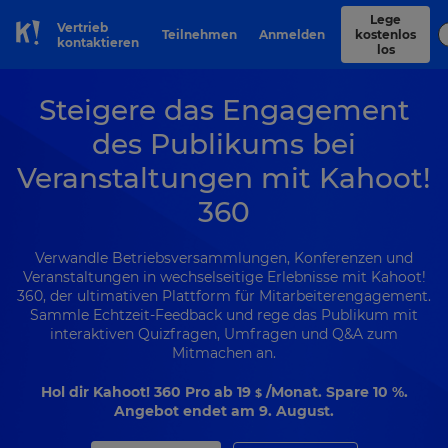
Lege
Vertrieb
Teilnehmen
Anmelden
kostenlos
Skip to Page content
kontaktieren
los
Steigere das Engagement
des Publikums bei
Veranstaltungen mit Kahoot!
360
Verwandle Betriebsversammlungen, Konferenzen und
Veranstaltungen in wechselseitige Erlebnisse mit Kahoot!
360, der ultimativen Plattform für Mitarbeiterengagement.
Sammle Echtzeit-Feedback und rege das Publikum mit
interaktiven Quizfragen, Umfragen und Q&A zum
Mitmachen an.
Hol dir Kahoot! 360 Pro ab
19
/Monat. Spare 10 %.
$
Angebot endet am 9. August.