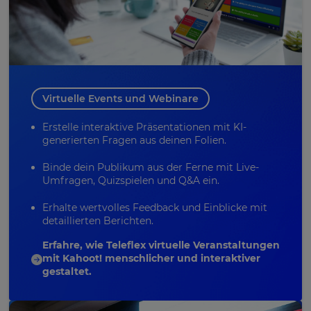
Virtuelle Events und Webinare
Erstelle interaktive Präsentationen mit KI-
generierten Fragen aus deinen Folien.
Binde dein Publikum aus der Ferne mit Live-
Umfragen, Quizspielen und
Q&A
ein.
Erhalte wertvolles Feedback und Einblicke mit
detaillierten Berichten.
Erfahre, wie Teleflex virtuelle Veranstaltungen
mit Kahoot! menschlicher und interaktiver
gestaltet.