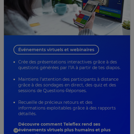
Événements virtuels et webinaires
Crée des présentations interactives grâce à des
questions générées par l'IA à partir de tes diapos.
Maintiens l'attention des participants à distance
grâce à des sondages en direct, des quiz et des
sessions de
Questions-Réponses
.
Recueille de précieux retours et des
informations exploitables grâce à des rapports
détaillés.
Découvre comment Teleflex rend ses
événements virtuels plus humains et plus