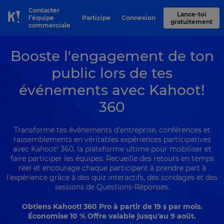
Contacter
Lance-toi
l’équipe
Participe
Connexion
Skip to Page content
gratuitement
commerciale
Booste l'engagement de ton
public lors de tes
événements avec Kahoot!
360
Transforme tes événements d'entreprise, conférences et
rassemblements en véritables expériences participatives
avec Kahoot! 360, la plateforme ultime pour mobiliser et
faire participer les équipes. Recueille des retours en temps
réel et encourage chaque participant à prendre part à
l'expérience grâce à des quiz interactifs, des sondages et des
sessions de Questions-Réponses.
Obtiens Kahoot! 360 Pro à partir de
19
par mois.
$
Économise 10 % Offre valable jusqu'au 9 août.