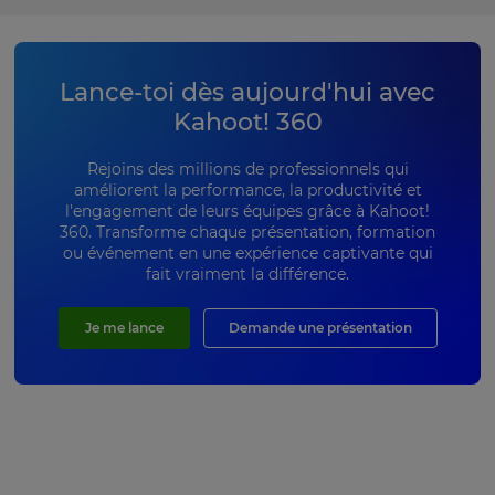
Lance-toi dès aujourd'hui avec
Kahoot! 360
Rejoins des millions de professionnels qui
améliorent la performance, la productivité et
l'engagement de leurs équipes grâce à Kahoot!
360. Transforme chaque présentation, formation
ou événement en une expérience captivante qui
fait vraiment la différence.
Je me lance
Demande une présentation