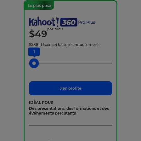
Le plus prisé
par mois
$
49
$
588
(1 license)
facturé annuellement
1
J'en profite
IDÉAL POUR
Des présentations, des formations et des
événements percutants