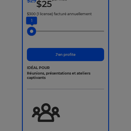
$
29
$
25
$
300
(1 license)
facturé annuellement
1
J'en profite
IDÉAL POUR
Réunions, présentations et ateliers
captivants