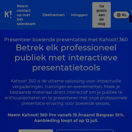
Neem
Ga
contact
gratis
op met
Deelnemen
Inloggen
aan
NL
Skip to Page content
het
de
salesteam
slag
Presenteer boeiende presentaties met Kahoot! 360
Betrek elk professioneel
publiek met interactieve
presentatietools
Kahoot! 360 is de ultieme oplossing voor impactvolle
vergaderingen, trainingen en evenementen. Maak je
bestaande materiaal direct interactief om je publiek te
enthousiasmeren en te presenteren met onze professionele
presentatie-ervaring voor boeiende sessies.
Neem Kahoot! 360 Pro vanaf
19
/maand Bespaar 10%.
$
Aanbieding loopt af op 12 juli.