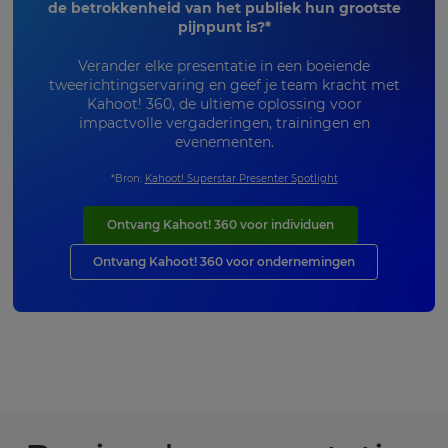
de betrokkenheid van het publiek hun grootste
pijnpunt is?*
Verander elke presentatie in een boeiende
tweerichtingservaring en geef je team kracht met
Kahoot! 360, de ultieme oplossing voor
impactvolle vergaderingen, trainingen en
evenementen.
*Bron:
Kahoot! Superstar Presenter Spotlight
Ontvang Kahoot! 360 voor individuen
Ontvang Kahoot! 360 voor ondernemingen