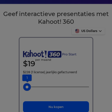
Geef interactieve presentaties met
Kahoot! 360
US Dollars
per maand
$
19
$
228
(1 license)
jaarlijks gefactureerd
1
Nu kopen