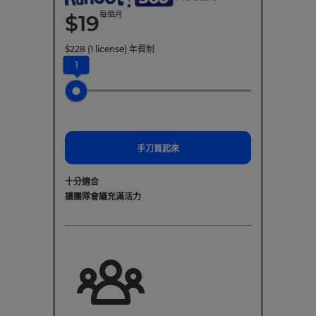
每個月
$
19
$
228
(1 license)
年費制
1
手刀買起來
十分適合
讓團隊會議充滿活力