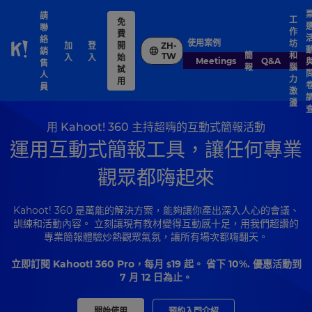
請
工
免
聯
作
費
絡
使用案例
坊
加
登
開
ZH-
銷
Skip to Page content
簡
和
TW
入
入
始
Meetings
Q&A
售
報
腦
試
人
力
用
員
激
盪
用 Kahoot! 360 主持超嗨的互動式簡報活動
運用互動式簡報工具，讓任何專業
觀眾都嗨起來
Kahoot! 360 是萬能的解決方案，能夠讓你產出深入人心的會議、
訓練和活動內容。 立刻讓現有教材變得互動感十足，用我們超讚的
專業簡報體驗炒熱觀眾氣氛，讓所有場次都嗨翻天。
立即訂閱 Kahoot! 360 Pro，每月
19
起。 省下 10%. 優惠活動到
$
7 月 12 日為止。
開始使用
預約入門介紹