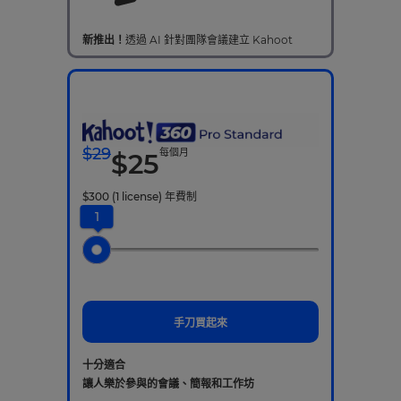
新推出！
透過 AI 針對團隊會議建立 Kahoot
$
29
每個月
$
25
$
300
(1 license)
年費制
1
手刀買起來
十分適合
讓人樂於參與的會議、簡報和工作坊