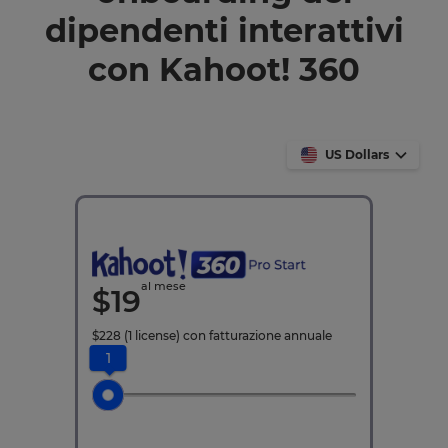
dipendenti interattivi
con Kahoot! 360
US Dollars
al mese
$
19
$
228
(1 license)
con fatturazione annuale
1