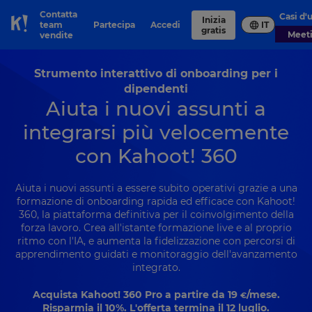
Contatta
Casi d'
Inizia
team
Partecipa
Accedi
IT
Skip to Page content
gratis
Meet
vendite
Strumento interattivo di onboarding per i
dipendenti
Aiuta i nuovi assunti a
integrarsi più velocemente
con Kahoot! 360
Aiuta i nuovi assunti a essere subito operativi grazie a una
formazione di onboarding rapida ed efficace con Kahoot!
360, la piattaforma definitiva per il coinvolgimento della
forza lavoro. Crea all'istante formazione live e al proprio
ritmo con l'IA, e aumenta la fidelizzazione con percorsi di
apprendimento guidati e monitoraggio dell'avanzamento
integrato.
Acquista Kahoot! 360 Pro a partire da
19
/mese.
€
Risparmia il 10%. L'offerta termina il 12 luglio.