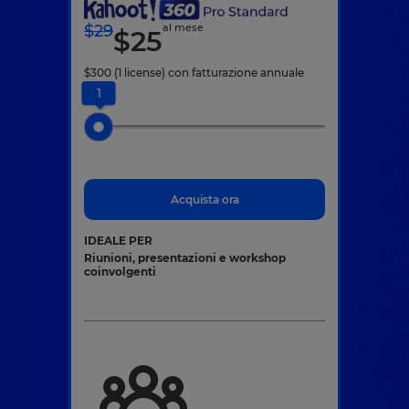
$
29
al mese
$
25
$
300
(1 license)
con fatturazione annuale
1
Acquista ora
IDEALE PER
Riunioni, presentazioni e workshop
coinvolgenti