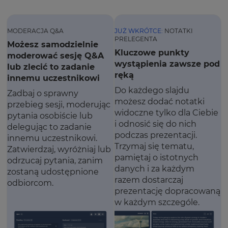
MODERACJA Q&A
JUŻ WKRÓTCE:
NOTATKI
PRELEGENTA
Możesz samodzielnie
Kluczowe punkty
moderować sesję Q&A
wystąpienia zawsze pod
lub zlecić to zadanie
ręką
innemu uczestnikowi
Do każdego slajdu
Zadbaj o sprawny
możesz dodać notatki
przebieg sesji, moderując
widoczne tylko dla Ciebie
pytania osobiście lub
i odnosić się do nich
delegując to zadanie
podczas prezentacji.
innemu uczestnikowi.
Trzymaj się tematu,
Zatwierdzaj, wyróżniaj lub
pamiętaj o istotnych
odrzucaj pytania, zanim
danych i za każdym
zostaną udostępnione
razem dostarczaj
odbiorcom.
prezentację dopracowaną
w każdym szczególe.