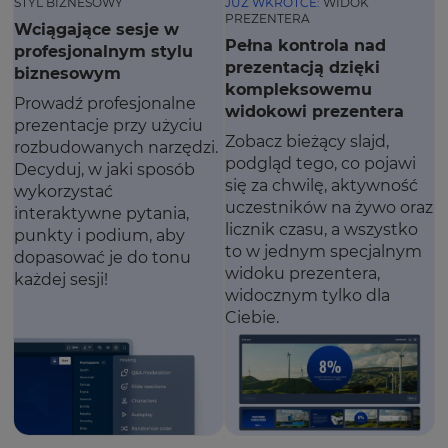
STYL BIZNESOWY
JUŻ WKRÓTCE:
WIDOK
PREZENTERA
Wciągające sesje w
Pełna kontrola nad
profesjonalnym stylu
prezentacją dzięki
biznesowym
kompleksowemu
Prowadź profesjonalne
widokowi prezentera
prezentacje przy użyciu
Zobacz bieżący slajd,
rozbudowanych narzędzi.
podgląd tego, co pojawi
Decyduj, w jaki sposób
się za chwilę, aktywność
wykorzystać
uczestników na żywo oraz
interaktywne pytania,
licznik czasu, a wszystko
punkty i podium, aby
to w jednym specjalnym
dopasować je do tonu
widoku prezentera,
każdej sesji!
widocznym tylko dla
Ciebie.