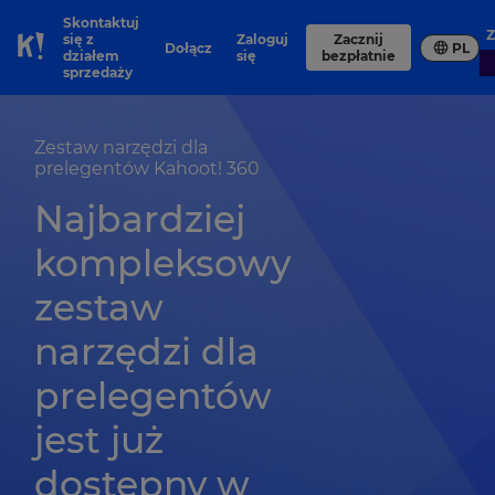
Skontaktuj
się z
Zaloguj
Zacznij
Dołącz
PL
Skip to Page content
działem
się
bezpłatnie
sprzedaży
Zestaw narzędzi dla
prelegentów Kahoot! 360
Najbardziej
kompleksowy
zestaw
narzędzi dla
prelegentów
jest już
dostępny w