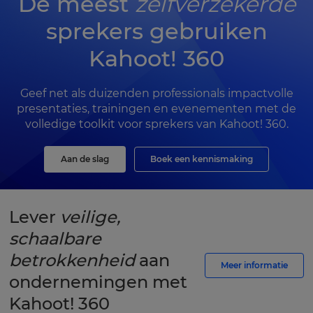
De meest
zelfverzekerde
sprekers gebruiken
Kahoot! 360
Geef net als duizenden professionals impactvolle
presentaties, trainingen en evenementen met de
volledige toolkit voor sprekers van Kahoot! 360.
Aan de slag
Boek een kennismaking
Lever
veilige,
schaalbare
betrokkenheid
aan
Meer informatie
ondernemingen met
Kahoot! 360