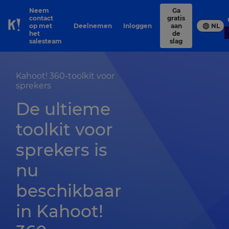
Neem
Ga
contact
gratis
op met
Deelnemen
Inloggen
aan
NL
Skip to Page content
het
de
salesteam
slag
Kahoot! 360-toolkit voor
sprekers
De ultieme
toolkit voor
sprekers is
nu
beschikbaar
in Kahoot!