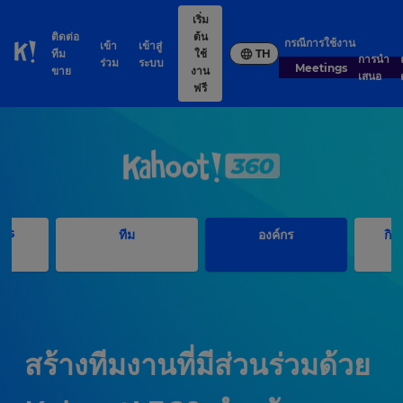
เริ่ม
ติดต่อ
ต้น
กรณีการใช้งาน
เข้า
เข้าสู่
ทีม
ใช้
TH
Skip to Page content
การนำ
ถ
ร่วม
ระบบ
Meetings
ขาย
งาน
เสนอ
ฟรี
als
ทีม
องค์กร
กิจ
สร้างทีมงานที่มีส่วนร่วมด้วย