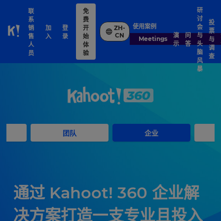
研
联
免
讨
系
费
投
使用案例
会
销
加
登
开
ZH-
票
Skip to Page content
演
问
与
CN
售
入
录
始
Meetings
与
示
答
头
人
体
调
脑
员
验
查
风
暴
团队
企业
通过 Kahoot! 360 企业解
决方案打造一支专业且投入