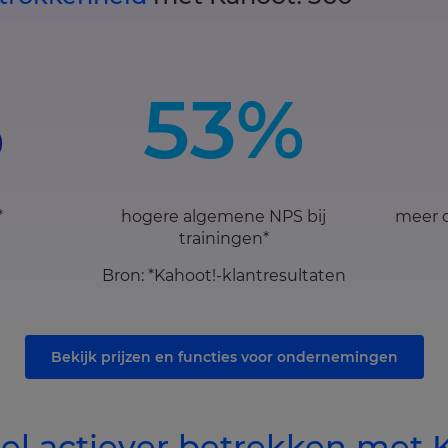
%
53%
*
hogere algemene NPS bij
meer 
trainingen*
Bron: *Kahoot!-klantresultaten
Bekijk prijzen en functies voor ondernemingen
el actiever betrekken met 