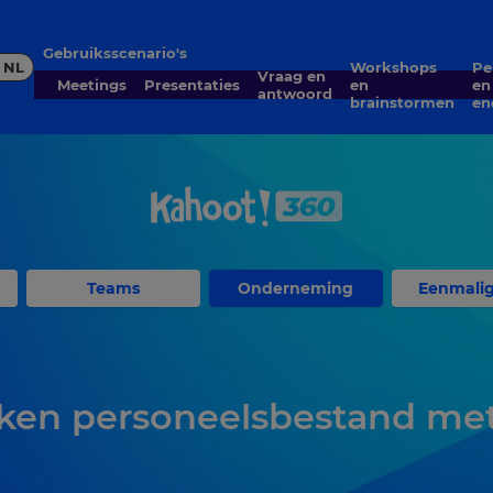
Gebruiksscenario's
NL
Workshops
Peilingen
Vraag en
Meetings
Presentaties
en
en
antwoord
brainstormen
en
Teams
Onderneming
Eenmali
ken personeelsbestand met