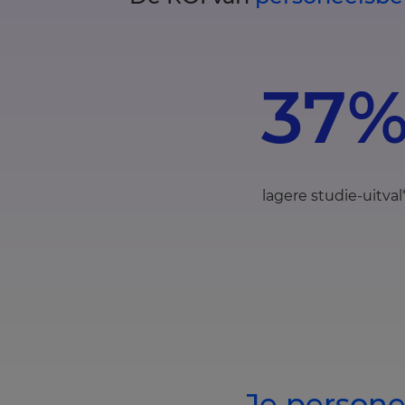
37
lagere studie-uitval
Je persone