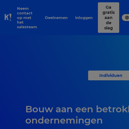
Ga
Neem
gratis
contact
aan
op met
Deelnemen
Inloggen
Skip to Page content
het
de
salesteam
slag
Individuen
Bouw aan een betrok
ondernemingen