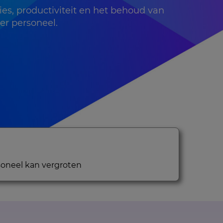
ties, productiviteit en het behoud van
er personeel.
oneel kan vergroten