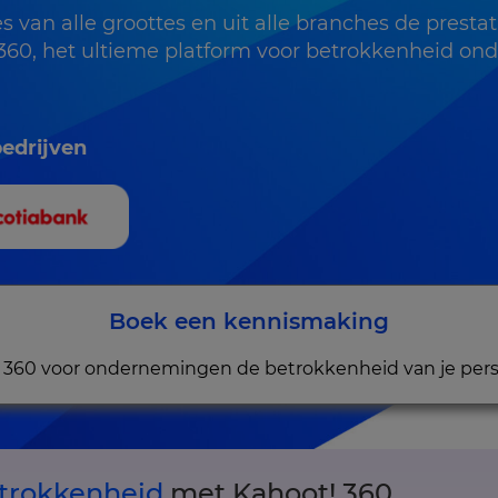
s van alle groottes en uit alle branches de presta
60, het ultieme platform voor betrokkenheid ond
edrijven
Boek een kennismaking
 360 voor ondernemingen de betrokkenheid van je pers
trokkenheid
met Kahoot! 360