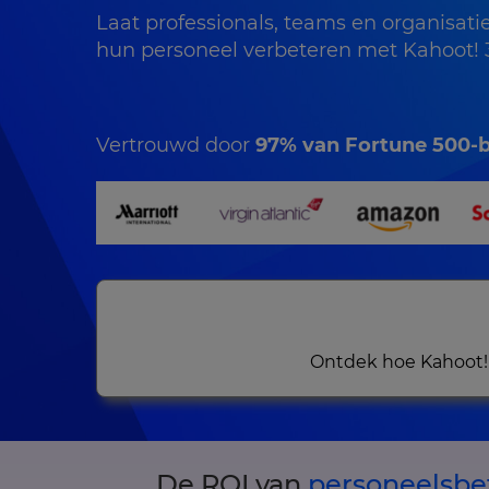
Laat professionals, teams en organisatie
hun personeel verbeteren met Kahoot! 3
Vertrouwd door
97% van Fortune 500-b
Ontdek hoe Kahoot!
De ROI van
personeelsbe