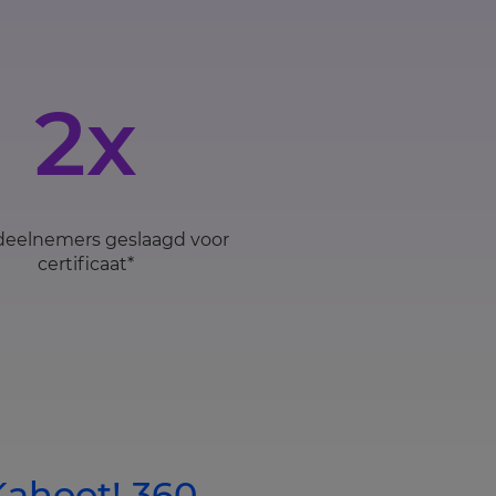
2x
deelnemers geslaagd voor
certificaat*
Kahoot! 360