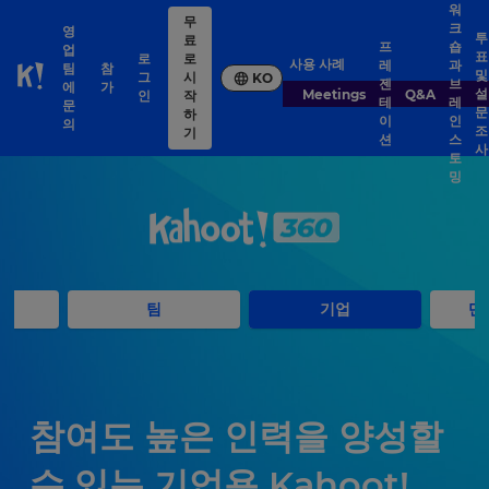
워
무
크
영
투
료
프
숍
업
표
로
로
사용 사례
레
과
팀
참
및
그
시
KO
젠
브
Skip to Page content
에
가
설
Meetings
Q&A
인
작
테
레
문
문
하
이
인
의
조
기
션
스
사
토
밍
팀
기업
단
참여도 높은 인력을 양성할
수 있는 기업용 Kahoot!