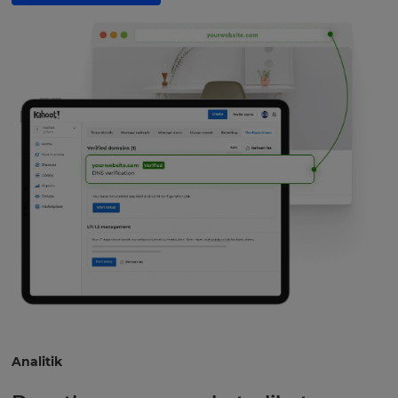
Analitik