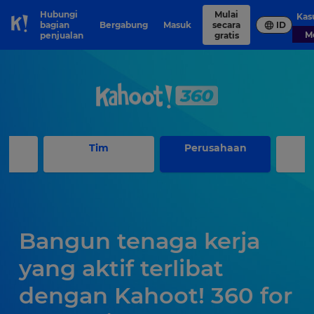
Hubungi
Mulai
Ka
bagian
Bergabung
Masuk
secara
ID
Skip to Page content
penjualan
gratis
u
Tim
Perusahaan
i
Bangun tenaga kerja
yang aktif terlibat
dengan Kahoot! 360 for