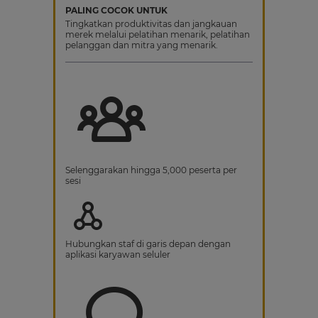
PALING COCOK UNTUK
Tingkatkan produktivitas dan jangkauan
merek melalui pelatihan menarik, pelatihan
pelanggan dan mitra yang menarik.
Selenggarakan hingga 5,000 peserta per
sesi
Hubungkan staf di garis depan dengan
aplikasi karyawan seluler