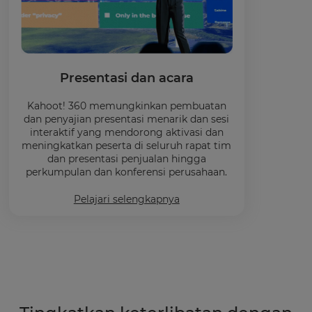
Presentasi dan acara
Kahoot! 360 memungkinkan pembuatan
dan penyajian presentasi menarik dan sesi
interaktif yang mendorong aktivasi dan
meningkatkan peserta di seluruh rapat tim
dan presentasi penjualan hingga
perkumpulan dan konferensi perusahaan.
Pelajari selengkapnya