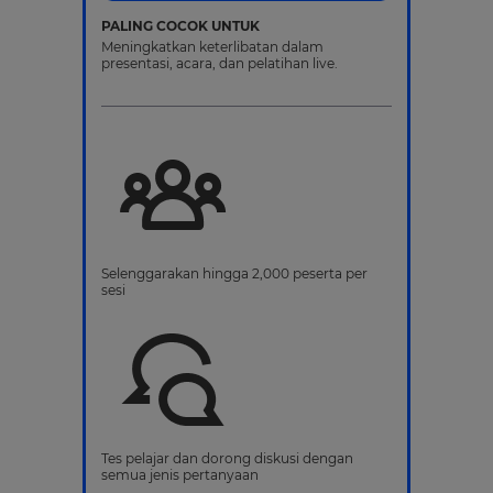
PALING COCOK UNTUK
Meningkatkan keterlibatan dalam
presentasi, acara, dan pelatihan live.
Selenggarakan hingga 2,000 peserta per
sesi
Tes pelajar dan dorong diskusi dengan
semua jenis pertanyaan