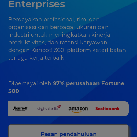
Enterprises
Berdayakan profesional, tim, dan
organisasi dari berbagai ukuran dan
industri untuk meningkatkan kinerja,
produktivitas, dan retensi karyawan
dengan Kahoot! 360, platform keterlibatan
tenaga kerja terbaik.
Dipercayai oleh
97% perusahaan Fortune
500
Pesan pendahuluan