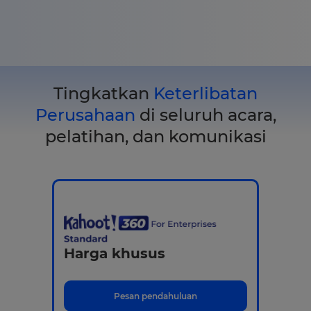
Tingkatkan
Keterlibatan
Perusahaan
di seluruh acara,
pelatihan, dan komunikasi
Harga khusus
Pesan pendahuluan