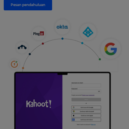
Pesan pendahuluan