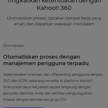
Tingkatkan keterlibatan dengan
Kahoot! 360
Otomatiskan proses, ciptakan tempat kerja yang
aman, dan dapatkan wawasan mendalam
Otomatisasi
Otomatiskan proses dengan
manajemen pengguna terpadu
Sederhanakan orientasi dan offboarding pengguna dengan
SSO dan SCIM, sekarang tersedia di platform Kahoot!.
Sinkronkan akun karyawan secara langsung dengan
penyedia identitas Anda dan aktifkan pengunggahan
massal dengan pembaruan grup CSV.