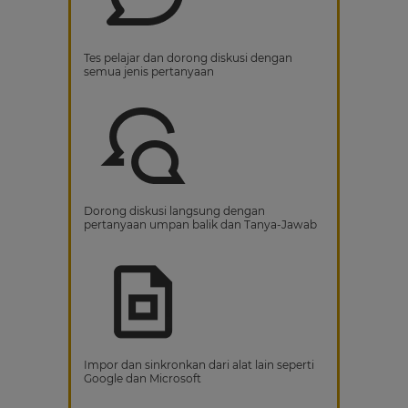
Tes pelajar dan dorong diskusi dengan
semua jenis pertanyaan
Dorong diskusi langsung dengan
pertanyaan umpan balik dan Tanya-Jawab
Impor dan sinkronkan dari alat lain seperti
Google dan Microsoft