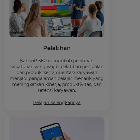
Pelatihan
Kahoot! 360 mengubah pelatihan
kepatuhan yang wajib, pelatihan penjualan
dan produk, serta orientasi karyawan
menjadi pengalaman belajar menarik yang
meningkatkan kinerja, produktivitas, dan
retensi karyawan.
Pelajari selengkapnya