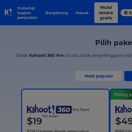
Mulai
Hubungi
secara
bagian
Bergabung
Masuk
I
Skip to Page content
penjualan
gratis
Pilih pak
Paket
Kahoot! 360 Pro
cocok untuk penyelenggara indivi
Most popular
Paling 
Per bulan
$
19
$
4
$
228
(1 license)
ditagih setiap tahun
$
588
(1 l