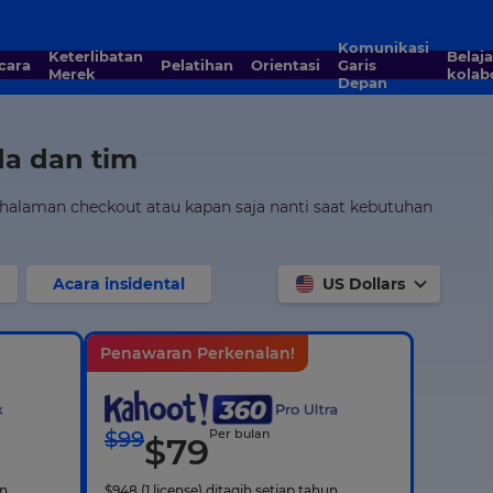
Komunikasi
Keterlibatan
Belajar
Acara
Pelatihan
Orientasi
Garis
Merek
kolabo
Depan
da dan tim
i halaman checkout atau kapan saja nanti saat kebutuhan
Acara insidental
US Dollars
Penawaran Perkenalan!
$
99
Per bulan
$
79
un
$
948
(1 license)
ditagih setiap tahun