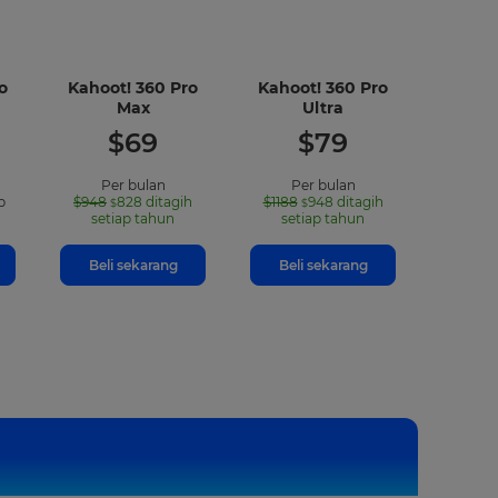
o
Kahoot! 360 Pro
Kahoot! 360 Pro
-
-
Max
Ultra
uded
included
included
$
69
$
79
ures
features
features
Per bulan
Per bulan
p
$948
828
ditagih
$1188
948
ditagih
$
$
setiap tahun
setiap tahun
Beli sekarang
Beli sekarang