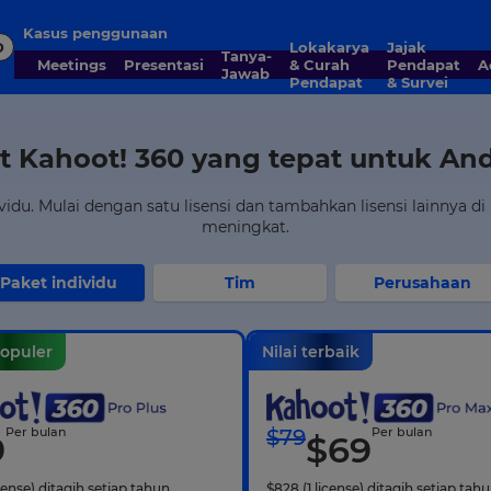
Kasus penggunaan
D
Lokakarya
Jajak
Tanya-
Meetings
Presentasi
& Curah
Pendapat
Jawab
Pendapat
& Survei
et Kahoot! 360 yang tepat untuk An
du. Mulai dengan satu lisensi dan tambahkan lisensi lainnya d
meningkat.
Paket individu
Tim
Perusahaan
populer
Nilai terbaik
Per bulan
$
79
Per bulan
9
$
69
icense)
ditagih setiap tahun
$
828
(1 license)
ditagih setiap tah