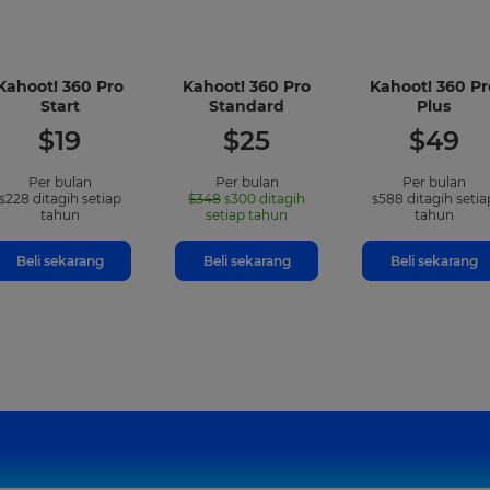
Kahoot! 360 Pro
Kahoot! 360 Pro
Kahoot! 360 Pr
-
-
-
Start
Standard
Plus
included
included
incl
$
19
$
25
$
49
features
features
feat
Per bulan
Per bulan
Per bulan
228
ditagih setiap
$348
300
ditagih
588
ditagih setia
$
$
$
tahun
setiap tahun
tahun
Beli sekarang
Beli sekarang
Beli sekarang