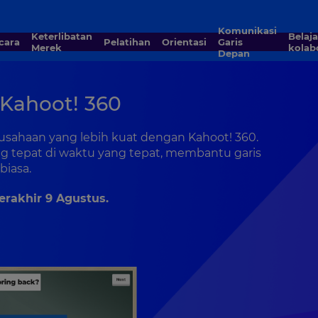
Komunikasi
Keterlibatan
Belajar
Acara
Pelatihan
Orientasi
Garis
Merek
kolabo
Depan
Kahoot! 360
usahaan yang lebih kuat dengan Kahoot! 360.
ng tepat di waktu yang tepat, membantu garis
iasa.
erakhir 9 Agustus.