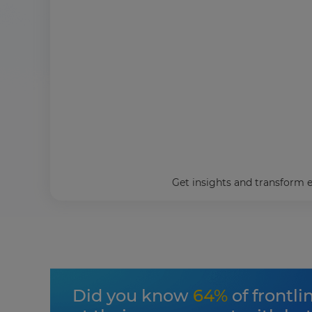
Get insights and transform 
Did you know
64%
of frontli