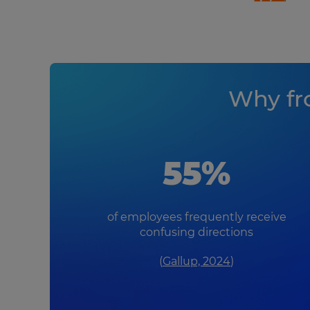
Why fr
55%
of employees frequently receive
confusing directions
(
Gallup, 2024
)