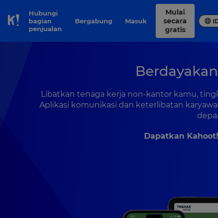
Mulai
Hubungi
secara
bagian
Bergabung
Masuk
I
Skip to Page content
penjualan
gratis
Berdayakan
Libatkan tenaga kerja non-kantor kamu, tin
Aplikasi komunikasi dan keterlibatan karyaw
depa
Dapatkan Kahoot!