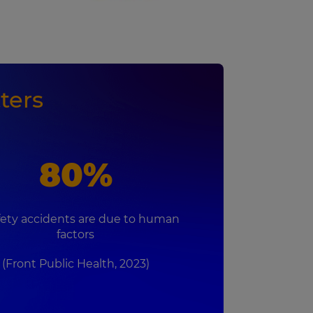
ters
80%
afety accidents are due to human
factors
(Front Public Health, 2023)