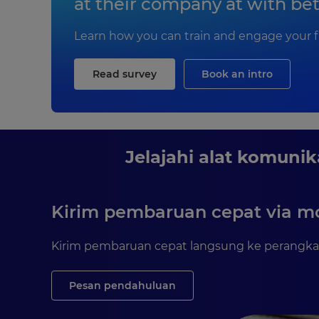
at their company at with bet
Learn how you can train and engage your f
Read survey
Book an intro
Jelajahi alat komuni
Kirim pembaruan cepat via mob
Kirim pembaruan cepat langsung ke perangkat
Pesan pendahuluan