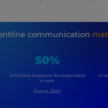
ontline communication
mat
50%
of frontline employees feel expendable
of s
at work
(
Quinyx, 2024
)