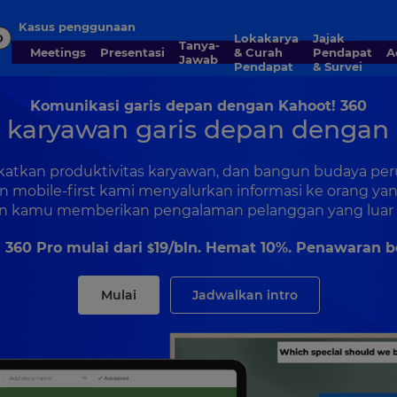
Kasus penggunaan
D
Lokakarya
Jajak
Tanya-
Meetings
Presentasi
& Curah
Pendapat
Jawab
Pendapat
& Survei
Komunikasi garis depan dengan Kahoot! 360
 karyawan garis depan dengan 
gkatkan produktivitas karyawan, dan bangun budaya per
an mobile-first kami menyalurkan informasi ke orang ya
n kamu memberikan pengalaman pelanggan yang luar b
 360 Pro mulai dari
19
/bln. Hemat 10%. Penawaran b
$
Mulai
Jadwalkan intro