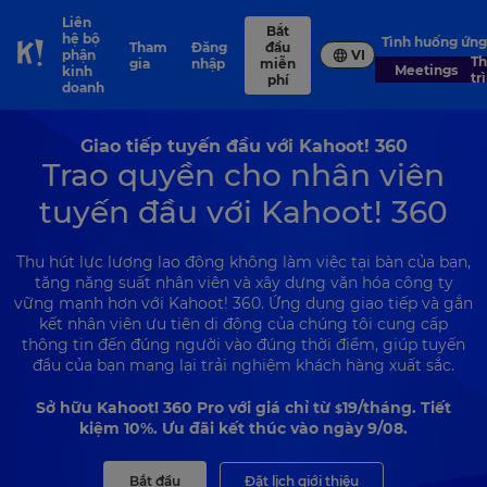
Liên
Bắt
hệ bộ
Tình huống ứn
Tham
Đăng
đầu
phận
VI
Skip to Page content
Thuyết
gia
nhập
miễn
Meetings
kinh
tr
phí
doanh
Giao tiếp tuyến đầu với Kahoot! 360
Trao quyền cho nhân viên
tuyến đầu với Kahoot! 360
Thu hút lực lượng lao động không làm việc tại bàn của bạn,
tăng năng suất nhân viên và xây dựng văn hóa công ty
vững mạnh hơn với Kahoot! 360. Ứng dụng giao tiếp và gắn
kết nhân viên ưu tiên di động của chúng tôi cung cấp
thông tin đến đúng người vào đúng thời điểm, giúp tuyến
đầu của bạn mang lại trải nghiệm khách hàng xuất sắc.
Sở hữu Kahoot! 360 Pro với giá chỉ từ
19
/tháng. Tiết
$
kiệm 10%. Ưu đãi kết thúc vào ngày 9/08.
Bắt đầu
Đặt lịch giới thiệu