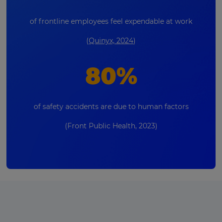
of frontline employees feel expendable at work
(
Quinyx, 2024
)
80%
of safety accidents are due to human factors
(Front Public Health, 2023)