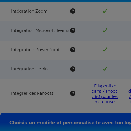
Intégration Zoom
Intégration Microsoft Teams
Intégration PowerPoint
Intégration Hopin
Disponible
dans Kahoot!
d
Intégrer des kahoots
360 pour les
entreprises
Choisis un modèle et personnalise-le avec ton lo