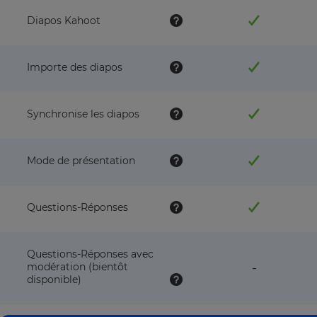
Diapos Kahoot
Importe des diapos
Synchronise les diapos
Mode de présentation
Questions-Réponses
Questions-Réponses avec
feature
modération (bientôt
-
NOT
disponible)
available
with