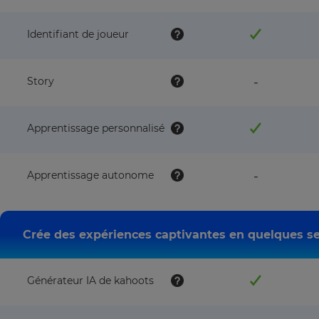
available
with
Identifiant de joueur
this
plan
feature
Story
-
NOT
available
with
Apprentissage personnalisé
this
plan
feature
Apprentissage autonome
-
NOT
available
with
this
Crée des expériences captivantes en quelques se
plan
Générateur IA de kahoots