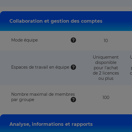
available
with
this
plan
Collaboration et gestion des comptes
Mode équipe
10
Uniquement
disponible
Espaces de travail en équipe
pour l'achat
de 2 licences
d
ou plus
Nombre maximal de membres
100
par groupe
Analyse, informations et rapports