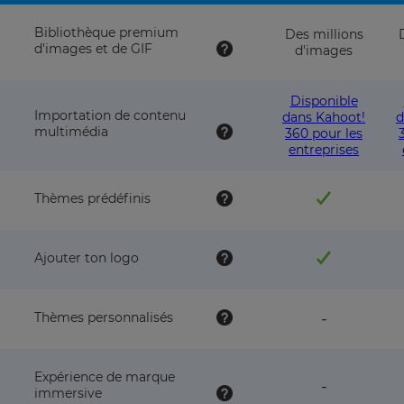
Bibliothèque premium
Des millions
d'images et de GIF
d'images
Disponible
Importation de contenu
dans Kahoot!
d
multimédia
360 pour les
entreprises
Thèmes prédéfinis
Ajouter ton logo
feature
Thèmes personnalisés
-
NOT
available
with
Expérience de marque
this
feature
-
immersive
plan
NOT