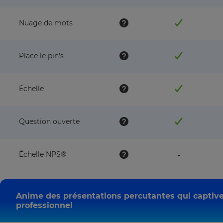
Nuage de mots
Place le pin's
Échelle
Question ouverte
feature
Échelle NPS®️
-
NOT
available
with
this
Anime des présentations percutantes qui captive
plan
professionnel