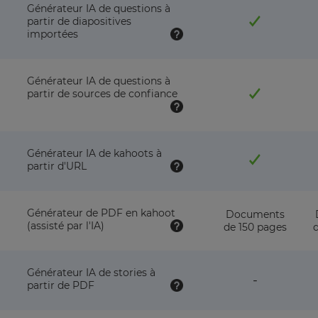
Générateur IA de questions à
partir de diapositives
importées
Générateur IA de questions à
partir de sources de confiance
Générateur IA de kahoots à
partir d'URL
Générateur de PDF en kahoot
Documents
(assisté par l'IA)
de 150 pages
d
Générateur IA de stories à
feature
-
partir de PDF
NOT
available
with