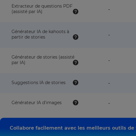
this
Extracteur de questions PDF
feature
-
plan
(assisté par IA)
NOT
available
with
this
Générateur IA de kahoots à
feature
-
plan
partir de stories
NOT
available
with
this
Générateur de stories (assisté
feature
-
plan
par IA)
NOT
available
with
this
feature
Suggestions IA de stories
-
plan
NOT
available
with
feature
Générateur IA d'images
-
this
NOT
plan
available
with
this
Collabore facilement avec les meilleurs outils de 
plan