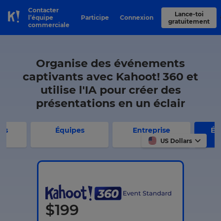
Contacter
Lance-toi
l’équipe
Participe
Connexion
Skip to Page content
gratuitement
commerciale
Organise des événements
captivants avec Kahoot! 360 et
utilise l'IA pour créer des
présentations en un éclair
els
Équipes
Entreprise
Év
p
US Dollars
$
199