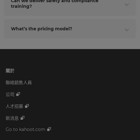
Can we deliver safety and compliance
training?
What’s the pricing model?
關於
聯絡銷售人員
公司
人才招募
新消息
Go to kahoot.com