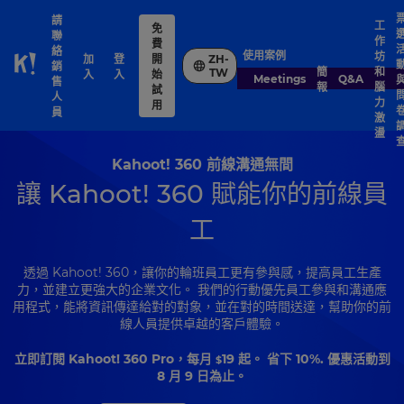
請
工
免
聯
作
費
絡
使用案例
坊
加
登
開
ZH-
銷
Skip to Page content
簡
和
TW
入
入
始
Meetings
Q&A
售
報
腦
試
人
力
用
員
激
盪
Kahoot! 360 前線溝通無間
讓 Kahoot! 360 賦能你的前線員
工
透過 Kahoot! 360，讓你的輪班員工更有參與感，提高員工生產
力，並建立更強大的企業文化。 我們的行動優先員工參與和溝通應
用程式，能將資訊傳達給對的對象，並在對的時間送達，幫助你的前
線人員提供卓越的客戶體驗。
立即訂閱 Kahoot! 360 Pro，每月
19
起。 省下 10%. 優惠活動到
$
8 月 9 日為止。