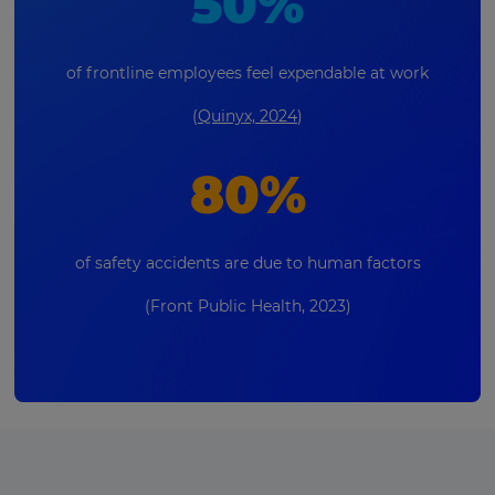
50%
of frontline employees feel expendable at work
(
Quinyx, 2024
)
80%
of safety accidents are due to human factors
(Front Public Health, 2023)